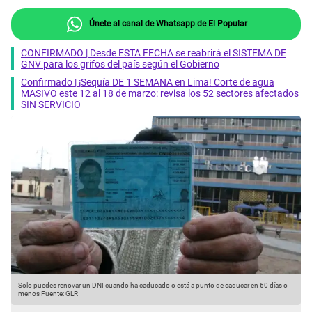
Únete al canal de Whatsapp de El Popular
CONFIRMADO | Desde ESTA FECHA se reabrirá el SISTEMA DE
GNV para los grifos del país según el Gobierno
Confirmado | ¡Sequía DE 1 SEMANA en Lima! Corte de agua
MASIVO este 12 al 18 de marzo: revisa los 52 sectores afectados
SIN SERVICIO
Solo puedes renovar un DNI cuando ha caducado o está a punto de caducar en 60 días o
S
menos
Fuente: GLR