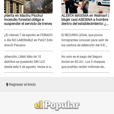
¡Alerta en Machu Picchu!
ALERTA MÁXIMA en Walmart |
Incendio forestal obliga a
Mujer casi ASESINA a hombre
suspender el servicio de trenes
dentro del establecimiento: ¿Se
logró atrapar al sospechoso?
¿El viernes 7 de agosto es FERIADO
El RECURSO LEGAL que pocos
o día NO LABORABLE en Perú? Esto
inmigrantes conocen para salir de
dice El Peruano
los centros de detención del ICE:
Trump quiere ELIMINARLO
¡Atención, LIMA! Más de 10
No solo es el pago del Seguro
distritos se quedarán SIN LUZ
Social en EE.UU.: Los 3 cheques
desde este 5 de agosto: revisa si el
que podrían recibir millones de
tuyo está en la lista
personas en agosto
Regresar al inicio