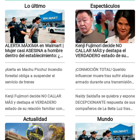
Lo último
Espectáculos
ALERTA MÁXIMA en Walmart |
Kenji Fujimori decide NO
Mujer casi ASESINA a hombre
CALLAR MÁS y destapa el
dentro del establecimiento: ¿Se
VERDADERO estado de su
logró atrapar al sospechoso?
relación familiar con Keiko
Fujimori: "Mi familia es Érika,
¡Alerta en Machu Picchu! Incendio
¡CONMOCIÓN TOTAL! Querido
mi suegra..."
forestal obliga a suspender el
influencer muere tras sufrir ataque
servicio de trenes
armado durante una transmisión
en vivo
Kenji Fujimori decide NO CALLAR
Naldy Saldaña se quiebra y expone
MÁS y destapa el VERDADERO
DECEPCIONANTE respuesta de sus
estado de su relación familiar con
compañeros de La Bella Luz tras
Keiko Fujimori: "Mi familia es Érika,
sufrir agresión: "Sabían lo que
Actualidad
Mundo
mi suegra..."
pasaba"