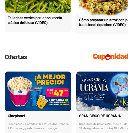
Tallarines verdes peruanos: receta
Cómo preparar un arroz con poll
clásica deliciosa (VIDEO)
tradicional riquísimo (VIDEO)
Ofertas
Cineplanet
GRAN CIRCO DE UCRANIA
Cineplanet: 2 Entradas 2D + 2 Bebidas Grandes
Gran Circo de Ucrania 2026: del 10 de Juli
+ Pop corn gigante. Lunes a Domingo
31 de Agosto en el Jockey Club-Surco