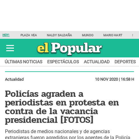
HOY:
PLAZA VEA
NALDY SALDAÑA
MUNDO
MARIO HART
SAM
ÚLTIMAS NOTICIAS
ESPECTÁCULOS
ACTUALIDAD
DEPORTES
Actualidad
10 NOV 2020 | 16:58 H
Policías agraden a
periodistas en protesta en
contra de la vacancia
presidencial [FOTOS]
Periodistas de medios nacionales y de agencias
extranjeras fueron agredidos por los agentes de la Policía