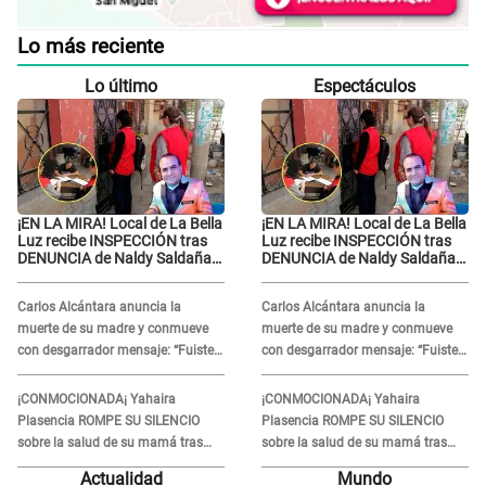
Lo más reciente
Lo último
Espectáculos
¡EN LA MIRA! Local de La Bella
¡EN LA MIRA! Local de La Bella
Luz recibe INSPECCIÓN tras
Luz recibe INSPECCIÓN tras
DENUNCIA de Naldy Saldaña
DENUNCIA de Naldy Saldaña
contra el exdirector César
contra el exdirector César
Sánchez
Sánchez
Carlos Alcántara anuncia la
Carlos Alcántara anuncia la
muerte de su madre y conmueve
muerte de su madre y conmueve
con desgarrador mensaje: “Fuiste
con desgarrador mensaje: “Fuiste
una gran mujer”
una gran mujer”
¡CONMOCIONADA¡ Yahaira
¡CONMOCIONADA¡ Yahaira
Plasencia ROMPE SU SILENCIO
Plasencia ROMPE SU SILENCIO
sobre la salud de su mamá tras
sobre la salud de su mamá tras
APARECER en centro oncológico:
APARECER en centro oncológico:
Actualidad
Mundo