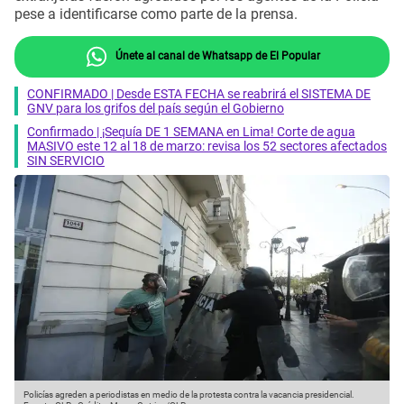
pese a identificarse como parte de la prensa.
Únete al canal de Whatsapp de El Popular
CONFIRMADO | Desde ESTA FECHA se reabrirá el SISTEMA DE
GNV para los grifos del país según el Gobierno
Confirmado | ¡Sequía DE 1 SEMANA en Lima! Corte de agua
MASIVO este 12 al 18 de marzo: revisa los 52 sectores afectados
SIN SERVICIO
Policías agreden a periodistas en medio de la protesta contra la vacancia presidencial.
L