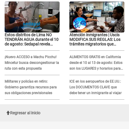
“La oración tiene poder”
“La oración tiene poder”
Estos distritos de Lima NO
Atención inmigrantes | Uscis
TENDRÁN AGUA durante el 10
MODIFICA SUS REGLAS: Los
de agosto: Sedapal revela
trámites migratorios que
horarios oficiales
podrían necesitar tu prueba de
ADN
¡Nuevo ACCESO a Machu Picchu!
ALIMENTOS GRATIS en California
Mincetur busca descongestionar la
desde el 10 al 13 de agosto: Estos
ruta con esta propuesta
son los LUGARES y horarios para
recibir la ayuda
Militares y policías en retiro:
ICE en los aeropuertos de EE.UU.:
Gobierno garantiza recursos para
Los DOCUMENTOS CLAVE que
sus obligaciones previsionales
debe tener un inmigrante al viajar
Regresar al inicio