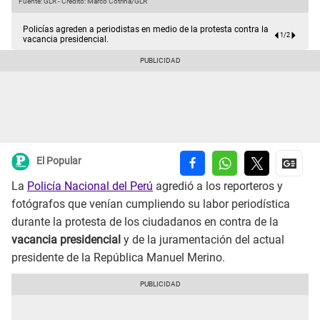
Fuente: GLR
-
Crédito: Marco Cotrina/GLR
C
Policías agreden a periodistas en medio de la protesta contra la
1
/
2
vacancia presidencial.
El Popular
La
Policía Nacional del Perú
agredió a los reporteros y
fotógrafos que venían cumpliendo su labor periodística
durante la protesta de los ciudadanos en contra de la
vacancia presidencial
y de la juramentación del actual
presidente de la República Manuel Merino.