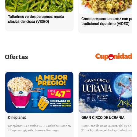
Tallarines verdes peruanos: receta
Cómo preparar un arroz con poll
clásica deliciosa (VIDEO)
tradicional riquísimo (VIDEO)
Ofertas
Cineplanet
GRAN CIRCO DE UCRANIA
Cineplanet: 2 Entradas 2D + 2 Bebidas Grandes
Gran Circo de Ucrania 2026: del 10 de Juli
+ Pop corn gigante. Lunes a Domingo
31 de Agosto en el Jockey Club-Surco