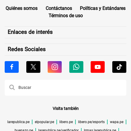
Quiénes somos
Contáctanos
Políticas y Estándares
Términos de uso
Enlaces de interés
Redes Sociales
Visita también
larepublica.pe
elpopular.pe
libero.pe
libero.pe/esports
wapa.pe
buenazo.pe
larepublica.pe/verificador
lrmas.larepublica.pe