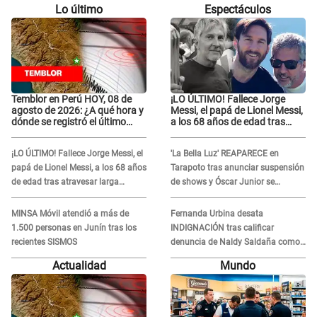
Lo último
Espectáculos
Temblor en Perú HOY, 08 de
¡LO ÚLTIMO! Fallece Jorge
agosto de 2026: ¿A qué hora y
Messi, el papá de Lionel Messi,
dónde se registró el último
a los 68 años de edad tras
sismo, según IGP?
atravesar larga enfermedad
¡LO ÚLTIMO! Fallece Jorge Messi, el
'La Bella Luz' REAPARECE en
papá de Lionel Messi, a los 68 años
Tarapoto tras anunciar suspensión
de edad tras atravesar larga
de shows y Óscar Junior se
enfermedad
JUSTIFICA: "Por un error no vamos
a pagar todos"
MINSA Móvil atendió a más de
Fernanda Urbina desata
1.500 personas en Junín tras los
INDIGNACIÓN tras calificar
recientes SISMOS
denuncia de Naldy Saldaña como
'acto bochornoso': "No es justo
Actualidad
Mundo
atacar a otra mujer"