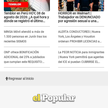
Temblor en Perú HOY, 08 de
HORROR en Walmart |
agosto de 2026: ¿A qué hora y
Trabajador es DENUNCIADO
dónde se registró el último
por agresión sexual a una
sismo, según IGP?
cliente y su respuesta
INDIGNÓ A TODOS
MINSA Móvil atendió a más de
ALERTA CONDUCTORES | Nueva
1.500 personas en Junín tras los
York, Los Ángeles y Houston
recientes SISMOS
ordenan PROHIBIR LICENCIAS a
quienes no presenten ESTE
DOCUMENTO
ONP ofrece BONIFICACIÓN
La PEOR NOTICIA para inmigrantes
ADICIONAL del 25% a jubilados
| Nueva York permitirá que agentes
que cumplan este REQUISITO:
del ICE si puedan CUBRIRSE EL
revisa si accedes aquí
ROSTRO
Regresar al inicio