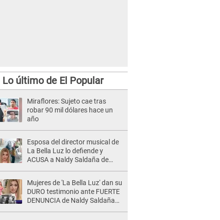
Lo último de El Popular
Miraflores: Sujeto cae tras
robar 90 mil dólares hace un
año
Esposa del director musical de
La Bella Luz lo defiende y
ACUSA a Naldy Saldaña de
tener una relación con él y
otros integrantes
Mujeres de 'La Bella Luz' dan su
DURO testimonio ante FUERTE
DENUNCIA de Naldy Saldaña
contra director: "Cualquier
acusación de apañamiento..."