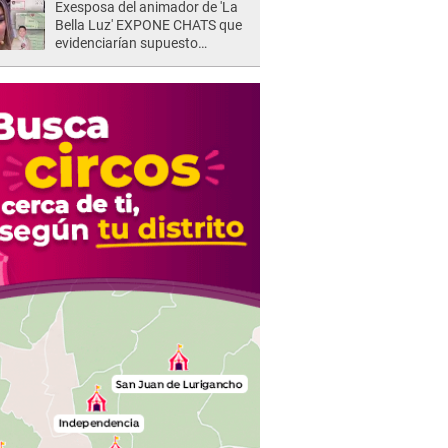
Exesposa del animador de 'La
Bella Luz' EXPONE CHATS que
evidenciarían supuesto
romance clandestino con Naldy
Saldaña, pese a tener pareja