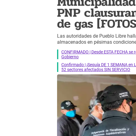
Municipalidad
PNP clausuran
de gas [FOTOS
Las autoridades de Pueblo Libre hall
almacenados en pésimas condiciones
CONFIRMADO | Desde ESTA FECHA se reab
Gobierno
Confirmado | ¡Sequía DE 1 SEMANA en Li
52 sectores afectados SIN SERVICIO