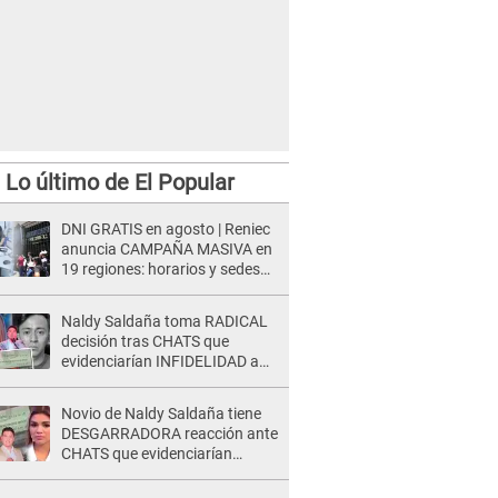
Lo último de El Popular
 vivienda que almacenaba balones de gas en Pueblo Libre.
DNI GRATIS en agosto | Reniec
anuncia CAMPAÑA MASIVA en
19 regiones: horarios y sedes
oficiales
Naldy Saldaña toma RADICAL
decisión tras CHATS que
evidenciarían INFIDELIDAD a
su novio con animador de 'La
Bella Luz': "Un día..."
Novio de Naldy Saldaña tiene
DESGARRADORA reacción ante
CHATS que evidenciarían
INFIDELIDAD con animador de
'La Bella Luz': "Se puso..."