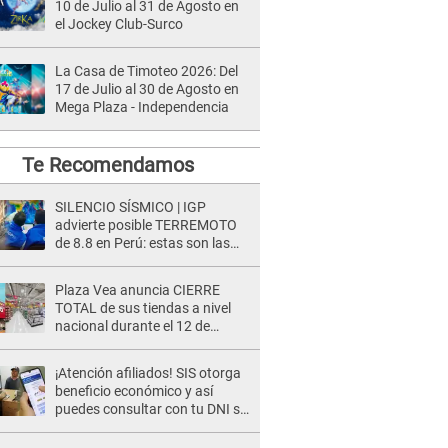
10 de Julio al 31 de Agosto en
el Jockey Club-Surco
La Casa de Timoteo 2026: Del
17 de Julio al 30 de Agosto en
Mega Plaza - Independencia
Te Recomendamos
SILENCIO SÍSMICO | IGP
advierte posible TERREMOTO
de 8.8 en Perú: estas son las
zonas más expuestas
Plaza Vea anuncia CIERRE
TOTAL de sus tiendas a nivel
nacional durante el 12 de
agosto por este MOTIVO
¡Atención afiliados! SIS otorga
beneficio económico y así
puedes consultar con tu DNI si
te corresponde