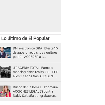
Lo último de El Popular
ue embarazadas, niños y adultos mayores ingresen a mercados.
DNI electrónico GRATIS este 15
de agosto: requisitos y quiénes
podrán ACCEDER a la
campaña
¡TRAGEDIA TOTAL! Famoso
modelo y chico reality FALLECE
a los 37 años tras ACCIDENTE
durante la grabación de un
comercial
Dueño de 'La Bella Luz' tomaría
ACCIONES LEGALES contra
Naldy Saldaña por grabaciones
en su casa: "Lo determinará la
justicia"