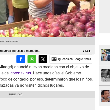
resen a mercados.
Prohíben q
 mayores ingresen a mercados.
1
/
2
Minagri
) anunció nuevas medidas con el objetivo de
le del
coronavirus
. Hace unos días, el Gobierno
co de contagio, por eso, determinaron que los niños,
azadas ya no visiten dichos lugares.