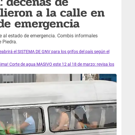
: decenas de
ieron a la calle en
 de emergencia
e al estado de emergencia. Combis informales
 Piedra.
rirá el SISTEMA DE GNV para los grifos del país según el
ma! Corte de agua MASIVO este 12 al 18 de marzo: revisa los