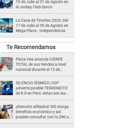
10 de Julio al 31 de Agosto en
el Jockey Club-Surco
La Casa de Timoteo 2026: Del
17 de Julio al 30 de Agosto en
Mega Plaza - Independencia
Te Recomendamos
Plaza Vea anuncia CIERRE
TOTAL de sus tiendas a nivel
nacional durante el 12 de
agosto por este MOTIVO
SILENCIO SÍSMICO | IGP
advierte posible TERREMOTO
de 8.8 en Perú: estas son las
zonas más expuestas
¡Atención afiliados! SIS otorga
beneficio económico y así
puedes consultar con tu DNI si
te corresponde