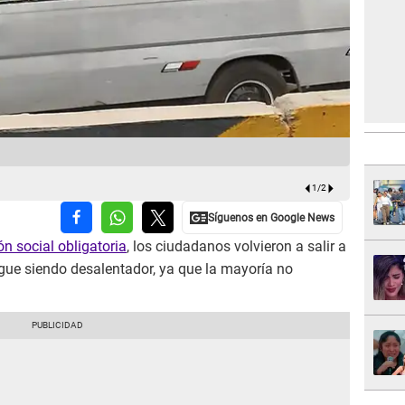
Combis info
1
/
2
ón social obligatoria
, los ciudadanos volvieron a salir a
igue siendo desalentador, ya que la mayoría no