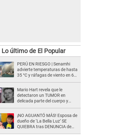
Lo último de El Popular
rmales en Puente Piedra.
PERÚ EN RIESGO | Senamhi
advierte temperaturas de hasta
35 °C y ráfagas de viento en 6
regiones del país
Mario Hart revela que le
detectaron un TUMOR en
delicada parte del cuerpo y
expone diagnóstico: "Dolores
muy fuertes..."
¡NO AGUANTÓ MÁS! Esposa de
dueño de ‘La Bella Luz’ SE
QUIEBRA tras DENUNCIA de
Héctor Boza y ARREMETE
contra Claudia Salazar