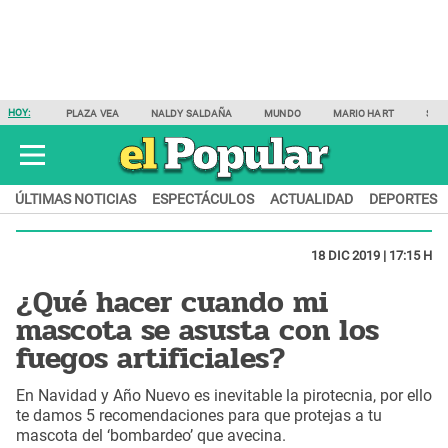
HOY:
PLAZA VEA
NALDY SALDAÑA
MUNDO
MARIO HART
SAM
ÚLTIMAS NOTICIAS
ESPECTÁCULOS
ACTUALIDAD
DEPORTES
18 DIC 2019 | 17:15 H
¿Qué hacer cuando mi
mascota se asusta con los
fuegos artificiales?
En Navidad y Año Nuevo es inevitable la pirotecnia, por ello
te damos 5 recomendaciones para que protejas a tu
mascota del ‘bombardeo’ que avecina.