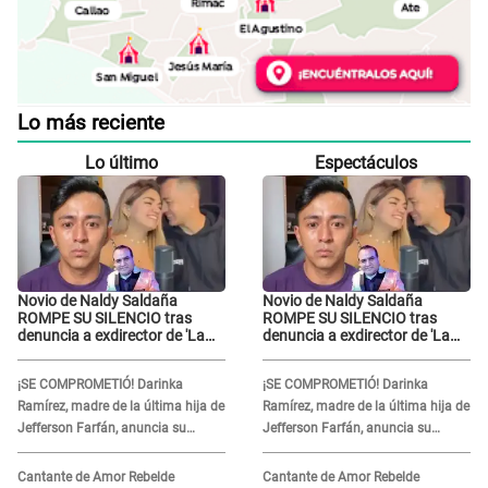
Lo más reciente
Lo último
Espectáculos
Novio de Naldy Saldaña
Novio de Naldy Saldaña
ROMPE SU SILENCIO tras
ROMPE SU SILENCIO tras
denuncia a exdirector de 'La
denuncia a exdirector de 'La
Bella Luz': "Me basta con que
Bella Luz': "Me basta con que
ella esté bien"
ella esté bien"
¡SE COMPROMETIÓ! Darinka
¡SE COMPROMETIÓ! Darinka
Ramírez, madre de la última hija de
Ramírez, madre de la última hija de
Jefferson Farfán, anuncia su
Jefferson Farfán, anuncia su
compromiso: "Sí, para siempre"
compromiso: "Sí, para siempre"
Cantante de Amor Rebelde
Cantante de Amor Rebelde