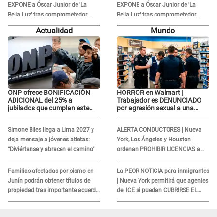
EXPONE a Óscar Junior de 'La
EXPONE a Óscar Junior de 'La
Bella Luz' tras comprometedor
Bella Luz' tras comprometedor
video y detalla DESAGRADABLE
video y detalla DESAGRADABLE
Actualidad
Mundo
momento: "Me hizo sentir
momento: "Me hizo sentir
incómoda"
incómoda"
ONP ofrece BONIFICACIÓN
HORROR en Walmart |
ADICIONAL del 25% a
Trabajador es DENUNCIADO
jubilados que cumplan este
por agresión sexual a una
REQUISITO: revisa si accedes
cliente y su respuesta
aquí
INDIGNÓ A TODOS
Simone Biles llega a Lima 2027 y
ALERTA CONDUCTORES | Nueva
deja mensaje a jóvenes atletas:
York, Los Ángeles y Houston
“Diviértanse y abracen el camino”
ordenan PROHIBIR LICENCIAS a
quienes no presenten ESTE
DOCUMENTO
Familias afectadas por sismo en
La PEOR NOTICIA para inmigrantes
Junín podrán obtener títulos de
| Nueva York permitirá que agentes
propiedad tras importante acuerdo
del ICE si puedan CUBRIRSE EL
de Cofopri
ROSTRO