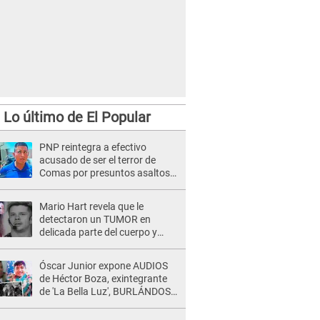
Lo último de El Popular
PNP reintegra a efectivo
acusado de ser el terror de
Comas por presuntos asaltos
en sus días francos
Mario Hart revela que le
detectaron un TUMOR en
delicada parte del cuerpo y
expone diagnóstico: "Dolores
muy fuertes..."
Óscar Junior expone AUDIOS
de Héctor Boza, exintegrante
de 'La Bella Luz', BURLÁNDOSE
de Anely Dávila tras acusarlo
de maltrato: "Grábame..."