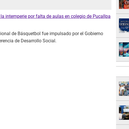
a intemperie por falta de aulas en colegio de Pucallpa
ional de Básquetbol fue impulsado por el Gobierno
erencia de Desarrollo Social.