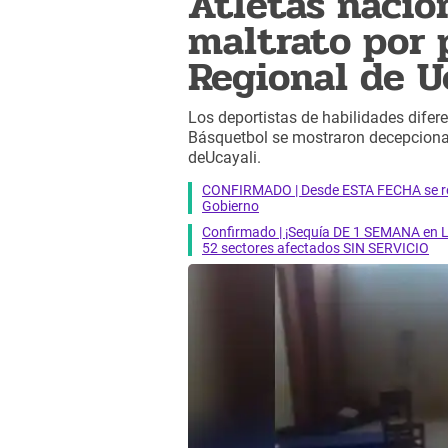
Atletas nacio
maltrato por 
Regional de U
Los deportistas de habilidades difer
Básquetbol se mostraron decepcionad
deUcayali.
CONFIRMADO | Desde ESTA FECHA se reab
Gobierno
Confirmado | ¡Sequía DE 1 SEMANA en Li
52 sectores afectados SIN SERVICIO