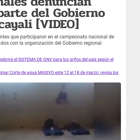
nales denuncian
parte del Gobierno
cayali [VIDEO]
entes que participaron en el campeonato nacional de
os con la organización del Gobierno regional
rirá el SISTEMA DE GNV para los grifos del país según el
ma! Corte de agua MASIVO este 12 al 18 de marzo: revisa los