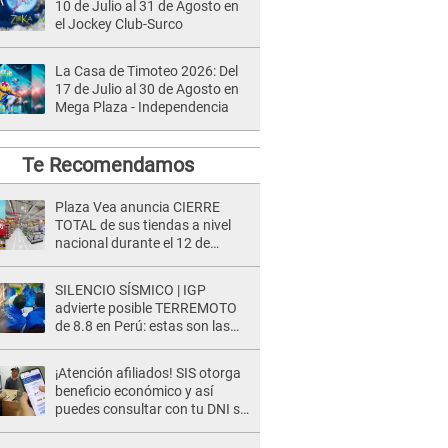
10 de Julio al 31 de Agosto en
el Jockey Club-Surco
La Casa de Timoteo 2026: Del
17 de Julio al 30 de Agosto en
Mega Plaza - Independencia
Te Recomendamos
Plaza Vea anuncia CIERRE
TOTAL de sus tiendas a nivel
nacional durante el 12 de
agosto por este MOTIVO
SILENCIO SÍSMICO | IGP
advierte posible TERREMOTO
de 8.8 en Perú: estas son las
zonas más expuestas
¡Atención afiliados! SIS otorga
beneficio económico y así
puedes consultar con tu DNI si
te corresponde