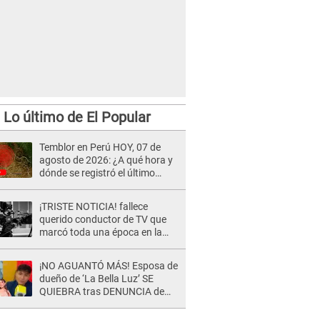
Lo último de El Popular
Temblor en Perú HOY, 07 de
agosto de 2026: ¿A qué hora y
dónde se registró el último
sismo, según IGP?
¡TRISTE NOTICIA! fallece
querido conductor de TV que
marcó toda una época en la
pantalla chica, así fue su
repentino adiós
¡NO AGUANTÓ MÁS! Esposa de
dueño de ‘La Bella Luz’ SE
QUIEBRA tras DENUNCIA de
Héctor Boza y ARREMETE
contra Claudia Salazar