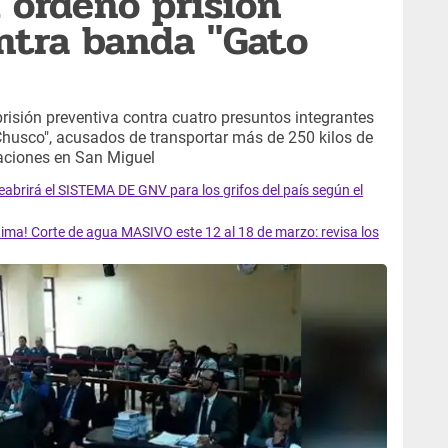
l ordenó prisión
ntra banda "Gato
prisión preventiva contra cuatro presuntos integrantes
Chusco", acusados de transportar más de 250 kilos de
iaciones en San Miguel
rirá el SISTEMA DE GNV para los grifos del país según el
ma! Corte de agua MASIVO este 12 al 18 de marzo: revisa los