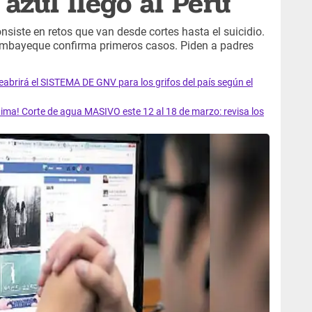
azul llegó al Perú
siste en retos que van desde cortes hasta el suicidio.
ambayeque confirma primeros casos. Piden a padres
rirá el SISTEMA DE GNV para los grifos del país según el
ma! Corte de agua MASIVO este 12 al 18 de marzo: revisa los