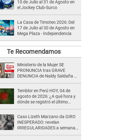
10 de Julio al 31 de Agosto en
el Jockey Club-Surco
La Casa de Timoteo 2026: Del
17 de Julio al 30 de Agosto en
Mega Plaza - Independencia
Te Recomendamos
Ministerio de la Mujer SE
PRONUNCIA tras GRAVE
DENUNCIA de Naldy Saldaña a
director de orquesta "La Bella
Luz"
Temblor en Perú HOY, 04 de
agosto de 2026: ¿A qué hora y
dónde se registró el último
sismo, según IGP?
Caso Lizeth Marzano da GIRO
INESPERADO: revelan
IRREGULARIDADES a semanas
de la audiencia clave de Adrían
Villar