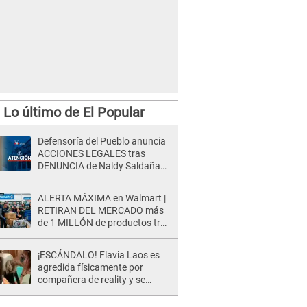
Lo último de El Popular
Defensoría del Pueblo anuncia
ACCIONES LEGALES tras
DENUNCIA de Naldy Saldaña
contra director de La Bella Luz:
"El sistema de justicia..."
ALERTA MÁXIMA en Walmart |
RETIRAN DEL MERCADO más
de 1 MILLÓN de productos tras
causar HERIDAS GRAVES en
usuarios
¡ESCÁNDALO! Flavia Laos es
agredida físicamente por
compañera de reality y se
desata PELEA en vivo: "¡Qué te
pasa!"