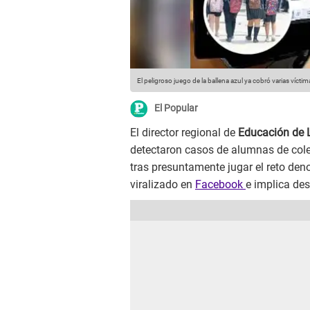
El peligroso juego de la ballena azul ya cobró varias víctim
El Popular
El director regional de
Educación de
detectaron casos de alumnas de coleg
tras presuntamente jugar el reto den
viralizado en
Facebook
e implica des