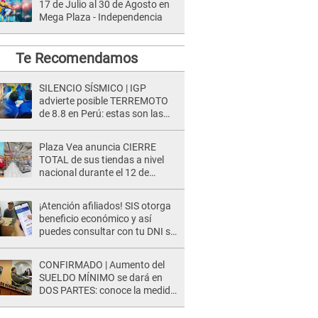
17 de Julio al 30 de Agosto en
Mega Plaza - Independencia
Te Recomendamos
SILENCIO SÍSMICO | IGP
advierte posible TERREMOTO
de 8.8 en Perú: estas son las
zonas más expuestas
Plaza Vea anuncia CIERRE
TOTAL de sus tiendas a nivel
nacional durante el 12 de
agosto por este MOTIVO
¡Atención afiliados! SIS otorga
beneficio económico y así
puedes consultar con tu DNI si
te corresponde
CONFIRMADO | Aumento del
SUELDO MÍNIMO se dará en
DOS PARTES: conoce la medida
oficial del Ministerio de
Economía