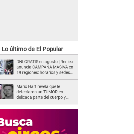
Lo último de El Popular
DNI GRATIS en agosto | Reniec
anuncia CAMPAÑA MASIVA en
19 regiones: horarios y sedes
oficiales
Mario Hart revela que le
detectaron un TUMOR en
delicada parte del cuerpo y
expone diagnóstico: "Dolores
muy fuertes..."