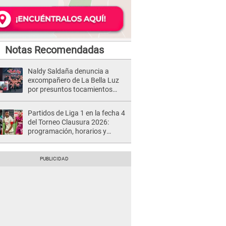
Notas Recomendadas
Naldy Saldaña denuncia a
excompañero de La Bella Luz
por presuntos tocamientos
indebidos e intento de besarla
Partidos de Liga 1 en la fecha 4
del Torneo Clausura 2026:
programación, horarios y
dónde ver