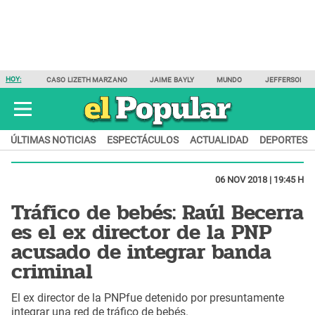
HOY:
CASO LIZETH MARZANO
JAIME BAYLY
MUNDO
JEFFERSON F
ÚLTIMAS NOTICIAS
ESPECTÁCULOS
ACTUALIDAD
DEPORTES
06 NOV 2018 | 19:45 H
Tráfico de bebés: Raúl Becerra
es el ex director de la PNP
acusado de integrar banda
criminal
El ex director de la PNPfue detenido por presuntamente
integrar una red de tráfico de bebés.