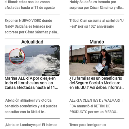
el litoral: estas son las zonas
Naldy Saldaña es tomada por
afectadas hasta el 11 de agosto
sorpresa por César Sánchez y ella
evidencia su REACCIÓN: Le agarró
la mano
Exponen NUEVO VIDEO donde
Trébol Clan se suma al cartel de "U
Naldy Saldaña es tomada por
Fest" por su 102° aniversario
sorpresa por César Sánchez y ella
evidencia su REACCIÓN: Le agarró
Actualidad
Mundo
la mano
Marina ALERTA por oleaje en
¿Tu familiar es un beneficiario
todo el litoral: estas son las
del Seguro Social o Medicare
zonas afectadas hasta el 11
en EE.UU.? Así debes informar
de agosto
sobre su muerte para EVITAR
COBROS
¡Atención afiliados! SIS otorga
ALERTA CLIENTES DE WALMART |
beneficio económico y así puedes
FDA anunció el RETIRO DE
consultar con tu DNI si te
PRODUCTO por ser un RIESGO
corresponde
MORTAL para consumidores: ¿Cuál
es?
¡Alerta en Lambayeque! El intenso
Terror para inmigrantes