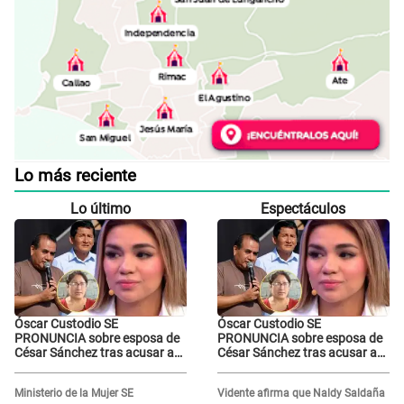
Lo más reciente
Lo último
Espectáculos
Óscar Custodio SE
Óscar Custodio SE
PRONUNCIA sobre esposa de
PRONUNCIA sobre esposa de
César Sánchez tras acusar a
César Sánchez tras acusar a
Naldy Saldaña de ser PAREJA
Naldy Saldaña de ser PAREJA
del músico: "Lo dejo en manos
del músico: "Lo dejo en manos
Ministerio de la Mujer SE
Vidente afirma que Naldy Saldaña
de la justicia"
de la justicia"