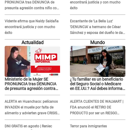
PRONUNCIA tras DENUNCIA de
encontrará justicia y con mucho
presunta agresión contra niño con
éxito
autismo en Surco
Vidente afirma que Naldy Saldaña
Excantante de 'La Bella Luz'
encontrará justicia y con mucho
'DENUNCIA' a hermano de César
éxito
Sánchez y esposa del dueño le da
INDIGNANTE respuesta: "Ellos son
Actualidad
Mundo
así, tranquila"
Ministerio de la Mujer SE
¿Tu familiar es un beneficiario
PRONUNCIA tras DENUNCIA
del Seguro Social o Medicare
de presunta agresión contra
en EE.UU.? Así debes informar
niño con autismo en Surco
sobre su muerte para EVITAR
COBROS
ALERTA en Huanchaco: pelícanos
ALERTA CLIENTES DE WALMART |
INVADEN el muelle por falta de
FDA anunció el RETIRO DE
alimento y advierten grave CRISIS
PRODUCTO por ser un RIESGO
en el mar
MORTAL para consumidores: ¿Cuál
es?
DNI GRATIS en agosto | Reniec
Terror para inmigrantes