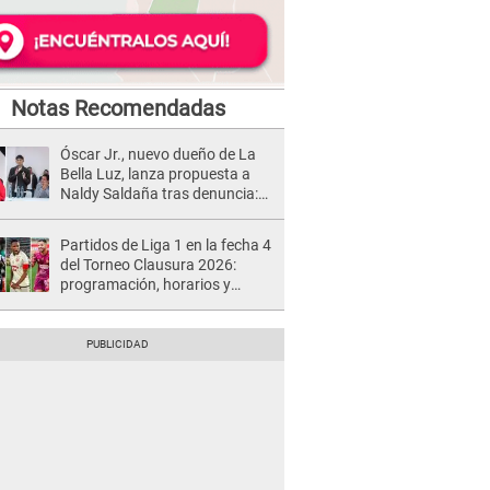
Notas Recomendadas
Óscar Jr., nuevo dueño de La
Bella Luz, lanza propuesta a
Naldy Saldaña tras denuncia:
“Va a haber otro tipo de ley”
Partidos de Liga 1 en la fecha 4
del Torneo Clausura 2026:
programación, horarios y
dónde ver