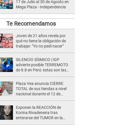
17 de Julio al 30 de Agosto en
Mega Plaza - Independencia
Te Recomendamos
Joven de 21 años revela por
qué no tiene la obligación de
trabajar: "Yo no pedí nacer"
SILENCIO SÍSMICO | IGP
advierte posible TERREMOTO
de 8.8 en Perú: estas son las
zonas más expuestas
Plaza Vea anuncia CIERRE
TOTAL de sus tiendas a nivel
nacional durante el 12 de
agosto por este MOTIVO
Exponen la REACCIÓN de
Korina Rivadeneira tras
enterarse del TUMOR en la
cabeza de Mario Hart: "Ella
estaba muy..."