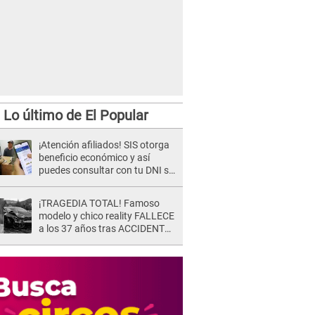
Lo último de El Popular
¡Atención afiliados! SIS otorga
beneficio económico y así
puedes consultar con tu DNI si
te corresponde
¡TRAGEDIA TOTAL! Famoso
modelo y chico reality FALLECE
a los 37 años tras ACCIDENTE
durante la grabación de un
comercial