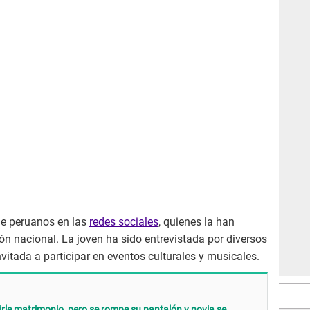
de peruanos en las
redes sociales
, quienes la han
n nacional. La joven ha sido entrevistada por diversos
itada a participar en eventos culturales y musicales.
irle matrimonio, pero se rompe su pantalón y novia se