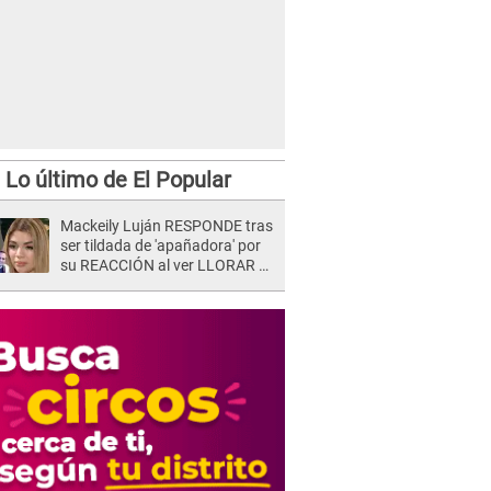
Lo último de El Popular
Mackeily Luján RESPONDE tras
ser tildada de 'apañadora' por
su REACCIÓN al ver LLORAR a
Naldy Saldaña tras acoso: "No
sabía la magnitud"