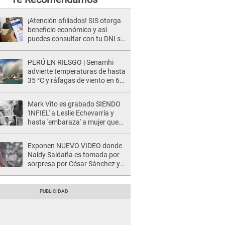
¡Atención afiliados! SIS otorga
beneficio económico y así
puedes consultar con tu DNI si
te corresponde
PERÚ EN RIESGO | Senamhi
advierte temperaturas de hasta
35 °C y ráfagas de viento en 6
regiones del país
Mark Vito es grabado SIENDO
'INFIEL' a Leslie Echevarría y
hasta 'embaraza' a mujer que
sería su AMANTE: "¡Eres un
desgraciado! "
Exponen NUEVO VIDEO donde
Naldy Saldaña es tomada por
sorpresa por César Sánchez y
ella evidencia su REACCIÓN: Le
agarró la mano