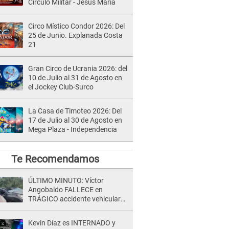
Círculo Militar - Jesús María
Circo Místico Condor 2026: Del
25 de Junio. Explanada Costa
21
Gran Circo de Ucrania 2026: del
10 de Julio al 31 de Agosto en
el Jockey Club-Surco
La Casa de Timoteo 2026: Del
17 de Julio al 30 de Agosto en
Mega Plaza - Independencia
Te Recomendamos
ÚLTIMO MINUTO: Víctor
Angobaldo FALLECE en
TRÁGICO accidente vehicular
en Cañete y Patricia Alquinta lo
confirma
Kevin Díaz es INTERNADO y