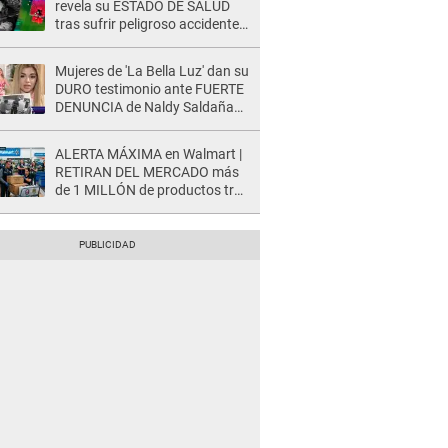
revela su ESTADO DE SALUD
tras sufrir peligroso accidente
en 'EEG' y caer desde altura de
ocho metros
Mujeres de 'La Bella Luz' dan su
DURO testimonio ante FUERTE
DENUNCIA de Naldy Saldaña
contra director: "Cualquier
acusación de apañamiento..."
ALERTA MÁXIMA en Walmart |
RETIRAN DEL MERCADO más
de 1 MILLÓN de productos tras
causar HERIDAS GRAVES en
usuarios