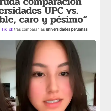
cruda comparación
ersidades UPC vs.
ible, caro y pésimo”
n
TikTok
tras comparar las
universidades peruanas
.