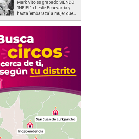
Mark Vito es grabado SIENDO
'INFIEL' a Leslie Echevarría y
hasta 'embaraza' a mujer que
sería su AMANTE: "¡Eres un
desgraciado! "