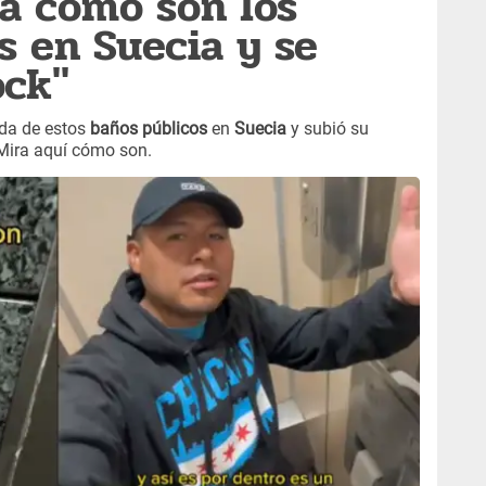
a cómo son los
s en Suecia y se
ock"
uda de estos
baños públicos
en
Suecia
y subió su
 Mira aquí cómo son.