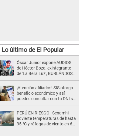
Lo último de El Popular
Óscar Junior expone AUDIOS
de Héctor Boza, exintegrante
de 'La Bella Luz', BURLÁNDOSE
de Anely Dávila tras acusarlo
de maltrato: "Grábame..."
¡Atención afiliados! SIS otorga
beneficio económico y así
puedes consultar con tu DNI si
te corresponde
PERÚ EN RIESGO | Senamhi
advierte temperaturas de hasta
35 °C y ráfagas de viento en 6
regiones del país