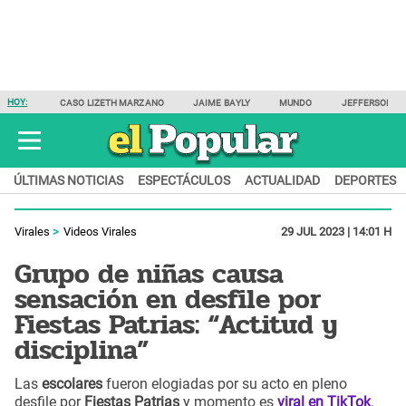
HOY:
CASO LIZETH MARZANO
JAIME BAYLY
MUNDO
JEFFERSON F
ÚLTIMAS NOTICIAS
ESPECTÁCULOS
ACTUALIDAD
DEPORTES
Virales
Videos Virales
29 JUL 2023 | 14:01 H
Grupo de niñas causa
sensación en desfile por
Fiestas Patrias: “Actitud y
disciplina”
Las
escolares
fueron elogiadas por su acto en pleno
desfile por
Fiestas Patrias
y momento es
viral en TikTok
.