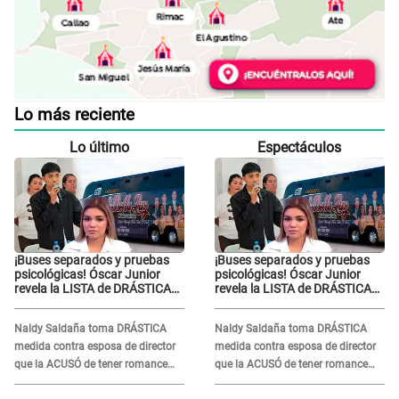
Lo más reciente
Lo último
Espectáculos
¡Buses separados y pruebas
¡Buses separados y pruebas
psicológicas! Óscar Junior
psicológicas! Óscar Junior
revela la LISTA de DRÁSTICAS
revela la LISTA de DRÁSTICAS
medidas para prevenir acoso
medidas para prevenir acoso
en 'La Bella Luz' tras caso
en 'La Bella Luz' tras caso
Naldy Saldaña toma DRÁSTICA
Naldy Saldaña toma DRÁSTICA
Naldy Saldaña
Naldy Saldaña
medida contra esposa de director
medida contra esposa de director
que la ACUSÓ de tener romance
que la ACUSÓ de tener romance
con él: "Muy triste..."
con él: "Muy triste..."