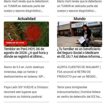
Mario Hart revela que le detectaron
Mario Hart revela que le detectaron
un TUMOR en delicada parte del
un TUMOR en delicada parte del
cuerpo y expone diagnóstico:
cuerpo y expone diagnóstico:
"Dolores muy fuertes..."
"Dolores muy fuertes..."
Actualidad
Mundo
Temblor en Perú HOY, 06 de
¿Tu familiar es un beneficiario
agosto de 2026: ¿A qué hora y
del Seguro Social o Medicare
dónde se registró el último
en EE.UU.? Así debes informar
sismo, según IGP?
sobre su muerte para EVITAR
COBROS
Sismo de 5.0 en Junín destruye
ALERTA CLIENTES DE WALMART |
viviendas, deja un herido y
FDA anunció el RETIRO DE
deslizamientos en laderas: IGP
PRODUCTO por ser un RIESGO
alerta sobre posibles réplicas
MORTAL para consumidores: ¿Cuál
es?
Papa León XIV VUELVE a Chiclayo:
Terror para inmigrantes
recorrerá seis lugares que
indocumentados | Hombre fallece
marcaron su historia pastoral
en centro de detención del ICE tras
sufrir una "emergencia médica"