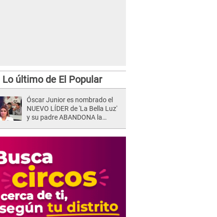
Lo último de El Popular
Óscar Junior es nombrado el
NUEVO LÍDER de 'La Bella Luz'
y su padre ABANDONA la
orquesta tras caso Naldy
Saldaña: "Son errores..."