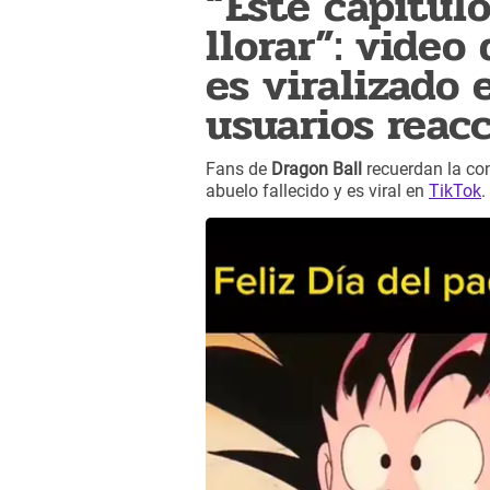
“Este capítul
llorar”: video
es viralizado 
usuarios reac
Fans de
Dragon Ball
recuerdan la co
abuelo fallecido y es viral en
TikTok
.