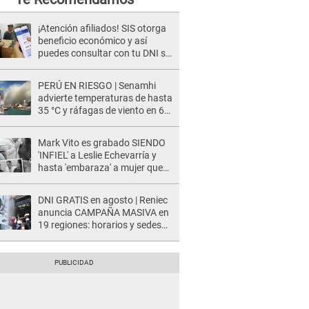
¡Atención afiliados! SIS otorga
beneficio económico y así
puedes consultar con tu DNI si
te corresponde
PERÚ EN RIESGO | Senamhi
advierte temperaturas de hasta
35 °C y ráfagas de viento en 6
regiones del país
Mark Vito es grabado SIENDO
'INFIEL' a Leslie Echevarría y
hasta 'embaraza' a mujer que
sería su AMANTE: "¡Eres un
desgraciado! "
DNI GRATIS en agosto | Reniec
anuncia CAMPAÑA MASIVA en
19 regiones: horarios y sedes
oficiales