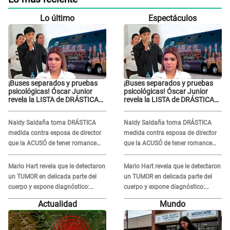
Lo último
Espectáculos
¡Buses separados y pruebas
¡Buses separados y pruebas
psicológicas! Óscar Junior
psicológicas! Óscar Junior
revela la LISTA de DRÁSTICAS
revela la LISTA de DRÁSTICAS
medidas para prevenir acoso
medidas para prevenir acoso
en 'La Bella Luz' tras caso
en 'La Bella Luz' tras caso
Naldy Saldaña toma DRÁSTICA
Naldy Saldaña toma DRÁSTICA
Naldy Saldaña
Naldy Saldaña
medida contra esposa de director
medida contra esposa de director
que la ACUSÓ de tener romance
que la ACUSÓ de tener romance
con él: "Muy triste..."
con él: "Muy triste..."
Mario Hart revela que le detectaron
Mario Hart revela que le detectaron
un TUMOR en delicada parte del
un TUMOR en delicada parte del
cuerpo y expone diagnóstico:
cuerpo y expone diagnóstico:
"Dolores muy fuertes..."
"Dolores muy fuertes..."
Actualidad
Mundo