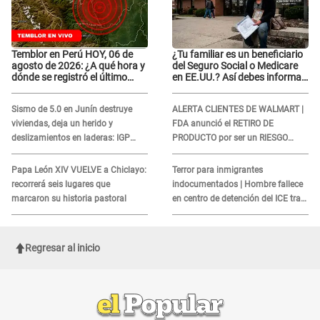
Temblor en Perú HOY, 06 de
¿Tu familiar es un beneficiario
agosto de 2026: ¿A qué hora y
del Seguro Social o Medicare
dónde se registró el último
en EE.UU.? Así debes informar
sismo, según IGP?
sobre su muerte para EVITAR
COBROS
Sismo de 5.0 en Junín destruye
ALERTA CLIENTES DE WALMART |
viviendas, deja un herido y
FDA anunció el RETIRO DE
deslizamientos en laderas: IGP
PRODUCTO por ser un RIESGO
alerta sobre posibles réplicas
MORTAL para consumidores: ¿Cuál
es?
Papa León XIV VUELVE a Chiclayo:
Terror para inmigrantes
recorrerá seis lugares que
indocumentados | Hombre fallece
marcaron su historia pastoral
en centro de detención del ICE tras
sufrir una "emergencia médica"
Regresar al inicio