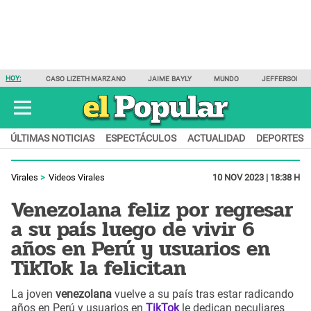
HOY:
CASO LIZETH MARZANO
JAIME BAYLY
MUNDO
JEFFERSON F
ÚLTIMAS NOTICIAS
ESPECTÁCULOS
ACTUALIDAD
DEPORTES
Virales
Videos Virales
10 NOV 2023 | 18:38 H
Venezolana feliz por regresar
a su país luego de vivir 6
años en Perú y usuarios en
TikTok la felicitan
La joven
venezolana
vuelve a su país tras estar radicando
años en Perú y usuarios en
TikTok
le dedican peculiares