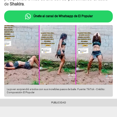
de
Shakira
.
Únete al canal de Whatsapp de El Popular
La joven sorprendió a todos con sus increíbles pasos de baile.
Fuente: TikTok
-
Crédito:
Composición El Popular