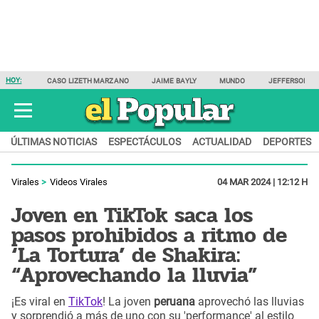
HOY:
CASO LIZETH MARZANO
JAIME BAYLY
MUNDO
JEFFERSON F
ÚLTIMAS NOTICIAS
ESPECTÁCULOS
ACTUALIDAD
DEPORTES
Virales
Videos Virales
04 MAR 2024 | 12:12 H
Joven en TikTok saca los
pasos prohibidos a ritmo de
‘La Tortura’ de Shakira:
“Aprovechando la lluvia”
¡Es viral en
TikTok
! La joven
peruana
aprovechó las lluvias
y sorprendió a más de uno con su 'performance' al estilo