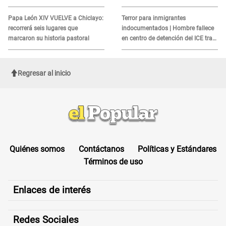
alerta sobre posibles réplicas
MORTAL para consumidores: ¿Cuál
es?
Papa León XIV VUELVE a Chiclayo:
Terror para inmigrantes
recorrerá seis lugares que
indocumentados | Hombre fallece
marcaron su historia pastoral
en centro de detención del ICE tras
sufrir una "emergencia médica"
Regresar al inicio
Quiénes somos
Contáctanos
Políticas y Estándares
Términos de uso
Enlaces de interés
Redes Sociales