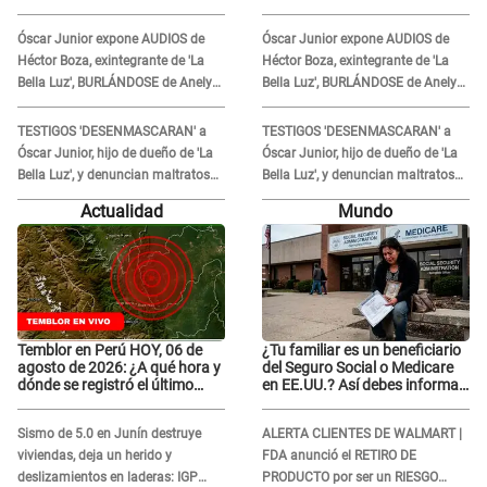
expone diagnóstico: "Dolores
expone diagnóstico: "Dolores
muy fuertes..."
muy fuertes..."
Óscar Junior expone AUDIOS de
Óscar Junior expone AUDIOS de
Héctor Boza, exintegrante de 'La
Héctor Boza, exintegrante de 'La
Bella Luz', BURLÁNDOSE de Anely
Bella Luz', BURLÁNDOSE de Anely
Dávila tras acusarlo de maltrato:
Dávila tras acusarlo de maltrato:
"Grábame..."
"Grábame..."
TESTIGOS 'DESENMASCARAN' a
TESTIGOS 'DESENMASCARAN' a
Óscar Junior, hijo de dueño de 'La
Óscar Junior, hijo de dueño de 'La
Bella Luz', y denuncian maltratos
Bella Luz', y denuncian maltratos
en la orquesta: "Los humilla..."
en la orquesta: "Los humilla..."
Actualidad
Mundo
Temblor en Perú HOY, 06 de
¿Tu familiar es un beneficiario
agosto de 2026: ¿A qué hora y
del Seguro Social o Medicare
dónde se registró el último
en EE.UU.? Así debes informar
sismo, según IGP?
sobre su muerte para EVITAR
COBROS
Sismo de 5.0 en Junín destruye
ALERTA CLIENTES DE WALMART |
viviendas, deja un herido y
FDA anunció el RETIRO DE
deslizamientos en laderas: IGP
PRODUCTO por ser un RIESGO