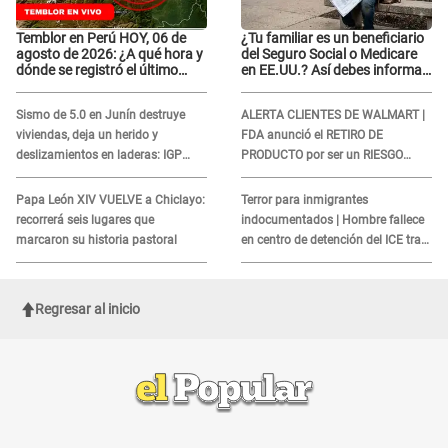
Temblor en Perú HOY, 06 de
¿Tu familiar es un beneficiario
agosto de 2026: ¿A qué hora y
del Seguro Social o Medicare
dónde se registró el último
en EE.UU.? Así debes informar
sismo, según IGP?
sobre su muerte para EVITAR
COBROS
Sismo de 5.0 en Junín destruye
ALERTA CLIENTES DE WALMART |
viviendas, deja un herido y
FDA anunció el RETIRO DE
deslizamientos en laderas: IGP
PRODUCTO por ser un RIESGO
alerta sobre posibles réplicas
MORTAL para consumidores: ¿Cuál
es?
Papa León XIV VUELVE a Chiclayo:
Terror para inmigrantes
recorrerá seis lugares que
indocumentados | Hombre fallece
marcaron su historia pastoral
en centro de detención del ICE tras
sufrir una "emergencia médica"
Regresar al inicio