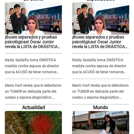
¡Buses separados y pruebas
¡Buses separados y pruebas
psicológicas! Óscar Junior
psicológicas! Óscar Junior
revela la LISTA de DRÁSTICAS
revela la LISTA de DRÁSTICAS
medidas para prevenir acoso
medidas para prevenir acoso
en 'La Bella Luz' tras caso
en 'La Bella Luz' tras caso
Naldy Saldaña toma DRÁSTICA
Naldy Saldaña toma DRÁSTICA
Naldy Saldaña
Naldy Saldaña
medida contra esposa de director
medida contra esposa de director
que la ACUSÓ de tener romance
que la ACUSÓ de tener romance
con él: "Muy triste..."
con él: "Muy triste..."
Mario Hart revela que le detectaron
Mario Hart revela que le detectaron
un TUMOR en delicada parte del
un TUMOR en delicada parte del
cuerpo y expone diagnóstico:
cuerpo y expone diagnóstico:
"Dolores muy fuertes..."
"Dolores muy fuertes..."
Actualidad
Mundo