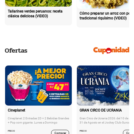
Tallarines verdes peruanos: receta
Cómo preparar un arroz con poll
clásica deliciosa (VIDEO)
tradicional riquísimo (VIDEO)
Ofertas
Cineplanet
GRAN CIRCO DE UCRANIA
Cineplanet: 2 Entradas 2D + 2 Bebidas Grandes
Gran Circo de Ucrania 2026: del 10 de Juli
+ Pop corn gigante. Lunes a Domingo
31 de Agosto en el Jockey Club-Surco
PRECIO
PRECIO
Comprar
Comp