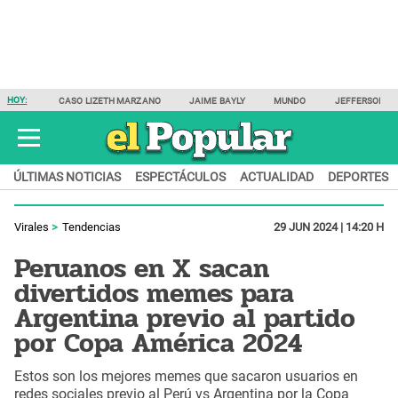
HOY:
CASO LIZETH MARZANO
JAIME BAYLY
MUNDO
JEFFERSON F
ÚLTIMAS NOTICIAS
ESPECTÁCULOS
ACTUALIDAD
DEPORTES
Virales
Tendencias
29 JUN 2024 | 14:20 H
Peruanos en X sacan
divertidos memes para
Argentina previo al partido
por Copa América 2024
Estos son los mejores memes que sacaron usuarios en
redes sociales previo al Perú vs Argentina por la Copa