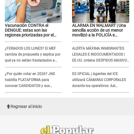
Vacunación CONTRA el
ALARMA EN WALMART | Una
DENGUE: estas son las
sencilla acción de un menor
regiones priorizadas por el
movilizó a la POLICÍA e
Minsa
iniciaron una investigación por
lo hallado: ¿Qué ocurrió?
¿FERIADOS LOS LUNES? El MEF
ALERTA MÁXIMA INMIGRANTES
cambia de propuesta y explica por
LEGALES E INDOCUMENTADOS |
qué ya no serían trasladados a
EE.UU. ordena DESPIDOS MASIVOS
viernes
y DEPORTACIONES a estos
extranjeros
¿Por quién votar en 2026? JNE
ES OFICIAL | Agentes del ICE
habilita PLATAFORMA para
utilizará CÁMARAS CORPORALES
conocer CANDIDATOS y sus
durante los operativos: Así
propuestas
afectará a inmigrantes
Regresar al inicio