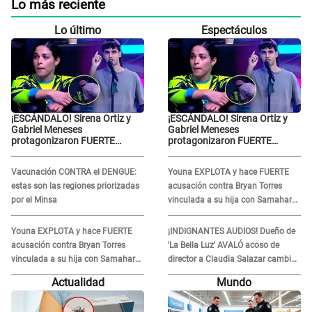
Lo más reciente
Lo último
Espectáculos
¡ESCÁNDALO! Sirena Ortiz y
¡ESCÁNDALO! Sirena Ortiz y
Gabriel Meneses
Gabriel Meneses
protagonizaron FUERTE
protagonizaron FUERTE
DISCUSIÓN en vivo en ‘Esto es
DISCUSIÓN en vivo en ‘Esto es
Guerra’: “Ya no quiero...”
Guerra’: “Ya no quiero...”
Vacunación CONTRA el DENGUE:
Youna EXPLOTA y hace FUERTE
estas son las regiones priorizadas
acusación contra Bryan Torres
por el Minsa
vinculada a su hija con Samahara
Lobatón: "Le volvió a..."
Youna EXPLOTA y hace FUERTE
¡INDIGNANTES AUDIOS! Dueño de
acusación contra Bryan Torres
'La Bella Luz' AVALÓ acoso de
vinculada a su hija con Samahara
director a Claudia Salazar cambio
Lobatón: "Le volvió a..."
de darle TEMAS musicales:
Actualidad
Mundo
"Depende..."