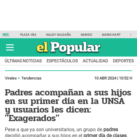
HOY:
PLAZA VEA
NALDY SALDAÑA
MUNDO
MARIO HART
SAM
ÚLTIMAS NOTICIAS
ESPECTÁCULOS
ACTUALIDAD
DEPORTES
Virales
Tendencias
10 ABR 2024 | 10:52 H
Padres acompañan a sus hijos
en su primer día en la UNSA
y usuarios les dicen:
"Exagerados"
Pese a que ya son universitarios, un grupo de
padres
decidió acompañar a sus hijos en el
primer día de clases
.