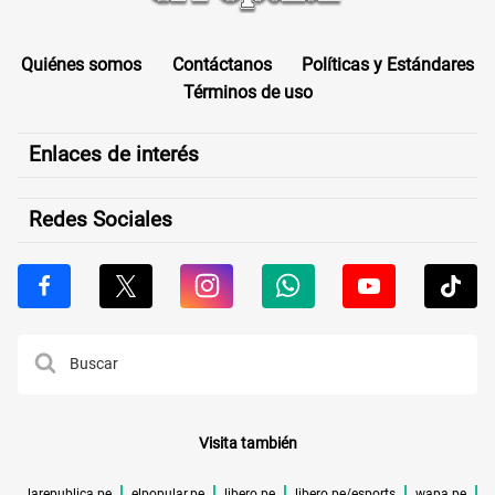
Quiénes somos
Contáctanos
Políticas y Estándares
Términos de uso
Enlaces de interés
Redes Sociales
Visita también
larepublica.pe
elpopular.pe
libero.pe
libero.pe/esports
wapa.pe