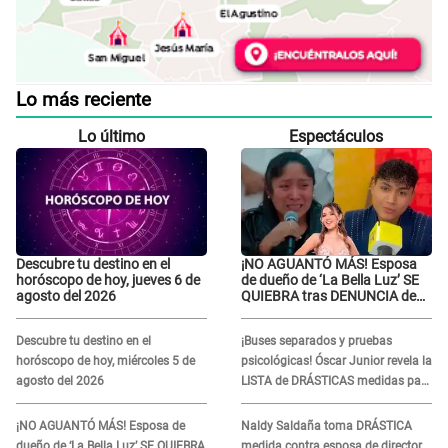
Lo más reciente
Lo último
Espectáculos
Descubre tu destino en el
¡NO AGUANTÓ MÁS! Esposa
horóscopo de hoy, jueves 6 de
de dueño de ‘La Bella Luz’ SE
agosto del 2026
QUIEBRA tras DENUNCIA de
Héctor Boza y ARREMETE
contra Claudia Salazar
Descubre tu destino en el
¡Buses separados y pruebas
horóscopo de hoy, miércoles 5 de
psicológicas! Óscar Junior revela la
agosto del 2026
LISTA de DRÁSTICAS medidas para
prevenir acoso en 'La Bella Luz' tras
caso Naldy Saldaña
¡NO AGUANTÓ MÁS! Esposa de
Naldy Saldaña toma DRÁSTICA
dueño de ‘La Bella Luz’ SE QUIEBRA
medida contra esposa de director