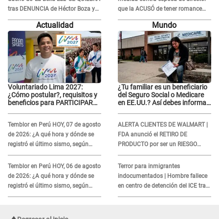
tras DENUNCIA de Héctor Boza y
que la ACUSÓ de tener romance
ARREMETE contra Claudia Salazar
con él: "Muy triste..."
Actualidad
Mundo
Voluntariado Lima 2027:
¿Tu familiar es un beneficiario
¿Cómo postular?, requisitos y
del Seguro Social o Medicare
beneficios para PARTICIPAR
en EE.UU.? Así debes informar
en los Juegos Panamericanos
sobre su muerte para EVITAR
COBROS
Temblor en Perú HOY, 07 de agosto
ALERTA CLIENTES DE WALMART |
de 2026: ¿A qué hora y dónde se
FDA anunció el RETIRO DE
registró el último sismo, según
PRODUCTO por ser un RIESGO
IGP?
MORTAL para consumidores: ¿Cuál
es?
Temblor en Perú HOY, 06 de agosto
Terror para inmigrantes
de 2026: ¿A qué hora y dónde se
indocumentados | Hombre fallece
registró el último sismo, según
en centro de detención del ICE tras
IGP?
sufrir una "emergencia médica"