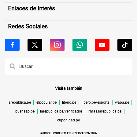
Enlaces de interés
Redes Sociales
Visita también
larepublica.pe
elpopular.pe
libero.pe
libero.pe/esports
wapa.pe
buenazo.pe
larepublica.pe/verificador
lrmas.larepublica.pe
cuponidad.pe
©TODOS LOS DERECHOS RESERVADOS -
2026