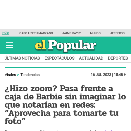
HOY:
CASO LIZETH MARZANO
JAIME BAYLY
MUNDO
JEFFERSON F
ÚLTIMAS NOTICIAS
ESPECTÁCULOS
ACTUALIDAD
DEPORTES
Virales
Tendencias
16 JUL 2023 | 15:48 H
¿Hizo zoom? Pasa frente a
caja de Barbie sin imaginar lo
que notarían en redes:
“Aprovecha para tomarte tu
foto”