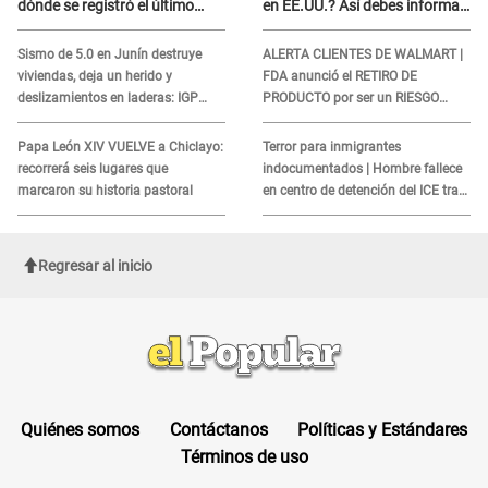
dónde se registró el último
en EE.UU.? Así debes informar
sismo, según IGP?
sobre su muerte para EVITAR
COBROS
Sismo de 5.0 en Junín destruye
ALERTA CLIENTES DE WALMART |
viviendas, deja un herido y
FDA anunció el RETIRO DE
deslizamientos en laderas: IGP
PRODUCTO por ser un RIESGO
alerta sobre posibles réplicas
MORTAL para consumidores: ¿Cuál
es?
Papa León XIV VUELVE a Chiclayo:
Terror para inmigrantes
recorrerá seis lugares que
indocumentados | Hombre fallece
marcaron su historia pastoral
en centro de detención del ICE tras
sufrir una "emergencia médica"
Regresar al inicio
Quiénes somos
Contáctanos
Políticas y Estándares
Términos de uso