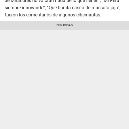
de Miraflores no valoran nada de lo que tienen”, “Mi Perú
siempre innovando”, “Qué bonita casita de mascota jaja”,
fueron los comentarios de algunos cibernautas.