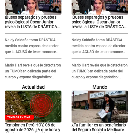
¡Buses separados y pruebas
¡Buses separados y pruebas
psicológicas! Óscar Junior
psicológicas! Óscar Junior
revela la LISTA de DRÁSTICAS
revela la LISTA de DRÁSTICAS
medidas para prevenir acoso
medidas para prevenir acoso
en 'La Bella Luz' tras caso
en 'La Bella Luz' tras caso
Naldy Saldaña toma DRÁSTICA
Naldy Saldaña toma DRÁSTICA
Naldy Saldaña
Naldy Saldaña
medida contra esposa de director
medida contra esposa de director
que la ACUSÓ de tener romance
que la ACUSÓ de tener romance
con él: "Muy triste..."
con él: "Muy triste..."
Mario Hart revela que le detectaron
Mario Hart revela que le detectaron
un TUMOR en delicada parte del
un TUMOR en delicada parte del
cuerpo y expone diagnóstico:
cuerpo y expone diagnóstico:
"Dolores muy fuertes..."
"Dolores muy fuertes..."
Actualidad
Mundo
Temblor en Perú HOY, 06 de
¿Tu familiar es un beneficiario
agosto de 2026: ¿A qué hora y
del Seguro Social o Medicare