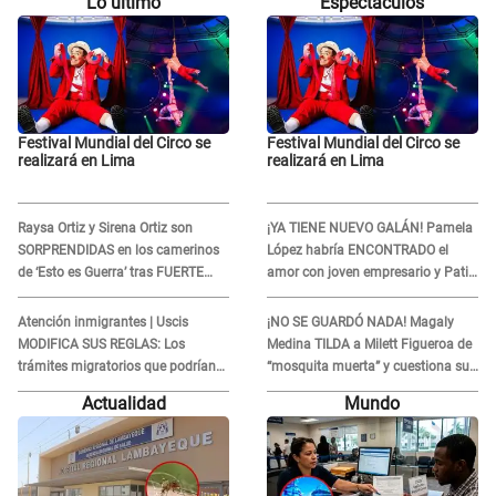
Lo último
Espectáculos
Festival Mundial del Circo se
Festival Mundial del Circo se
realizará en Lima
realizará en Lima
Raysa Ortiz y Sirena Ortiz son
¡YA TIENE NUEVO GALÁN! Pamela
SORPRENDIDAS en los camerinos
López habría ENCONTRADO el
de ‘Esto es Guerra’ tras FUERTE
amor con joven empresario y Pati
ENFRENTAMIENTO con Gabriel
Lorena la ECHA en VIVO
Moisés: “Gracias”
Atención inmigrantes | Uscis
¡NO SE GUARDÓ NADA! Magaly
MODIFICA SUS REGLAS: Los
Medina TILDA a Milett Figueroa de
trámites migratorios que podrían
“mosquita muerta” y cuestiona su
necesitar tu prueba de ADN
RECONCILIACIÓN con Marcelo
Actualidad
Mundo
Tinelli en TV argentina