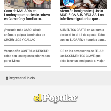
Caso de MALARIA en
Atención inmigrantes | Uscis
Lambayeque: paciente estuvo
MODIFICA SUS REGLAS: Los
en Camerún y familiares
trámites migratorios que
denuncian demora en
podrían necesitar tu prueba de
tratamiento
ADN
¡Pescado más CARO! Oleaje
ALIMENTOS GRATIS en California
anómalo golpea terminales de
desde el 10 al 13 de agosto: Estos
CHORRILLOS Y CALLAO
son los LUGARES y horarios para
recibir la ayuda
Vacunación CONTRA el DENGUE:
ICE en los aeropuertos de EE.UU.:
estas son las regiones priorizadas
Los DOCUMENTOS CLAVE que
por el Minsa
debe tener un inmigrante al viajar
Regresar al inicio