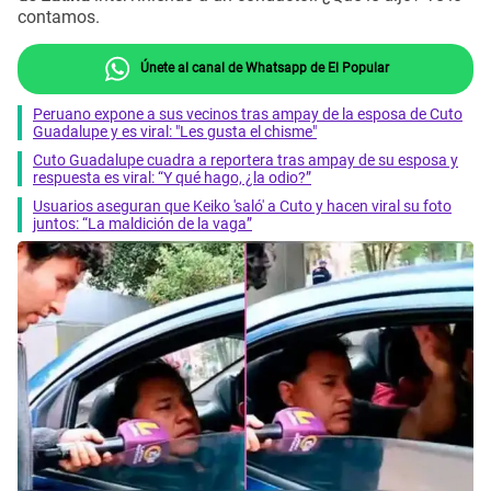
contamos.
Únete al canal de Whatsapp de El Popular
Peruano expone a sus vecinos tras ampay de la esposa de Cuto
Guadalupe y es viral: "Les gusta el chisme"
Cuto Guadalupe cuadra a reportera tras ampay de su esposa y
respuesta es viral: “Y qué hago, ¿la odio?”
Usuarios aseguran que Keiko 'saló' a Cuto y hacen viral su foto
juntos: “La maldición de la vaga”