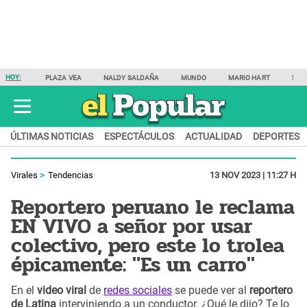
HOY:
PLAZA VEA
NALDY SALDAÑA
MUNDO
MARIO HART
SAM
ÚLTIMAS NOTICIAS
ESPECTÁCULOS
ACTUALIDAD
DEPORTES
Virales
Tendencias
13 NOV 2023 | 11:27 H
Reportero peruano le reclama
EN VIVO a señor por usar
colectivo, pero este lo trolea
épicamente: "Es un carro"
En el
video viral
de
redes sociales
se puede ver al
reportero
de Latina
interviniendo a un conductor. ¿Qué le dijo? Te lo