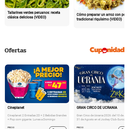
Tallarines verdes peruanos: receta
Cómo preparar un arroz con poll
clásica deliciosa (VIDEO)
tradicional riquísimo (VIDEO)
Ofertas
Cineplanet
GRAN CIRCO DE UCRANIA
Cineplanet: 2 Entradas 2D + 2 Bebidas Grandes
Gran Circo de Ucrania 2026: del 10 de Juli
+ Pop corn gigante. Lunes a Domingo
31 de Agosto en el Jockey Club-Surco
PRECIO
PRECIO