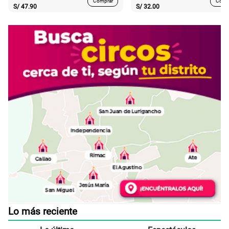
Comprar
Comp
S/
47.90
S/
32.00
Lo más reciente