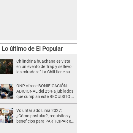
Lo último de El Popular
Chilindrina huachana es vista
en un evento de Trap y se llevó
las miradas: " La Chili tiene su
flow" [VIDEO]
ONP ofrece BONIFICACIÓN
ADICIONAL del 25% a jubilados
que cumplan este REQUISITO:
revisa si accedes aquí
Voluntariado Lima 2027:
¿Cómo postular?, requisitos y
beneficios para PARTICIPAR en
los Juegos Panamericanos