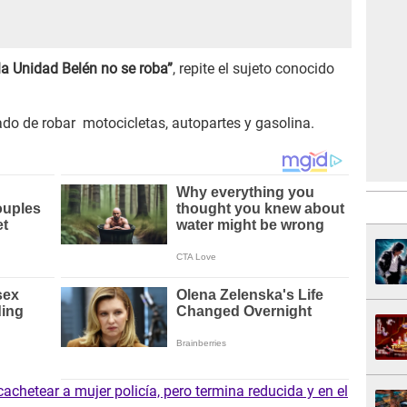
la Unidad Belén no se roba”
, repite el sujeto conocido
ado de robar motocicletas, autopartes y gasolina.
achetear a mujer policía, pero termina reducida y en el