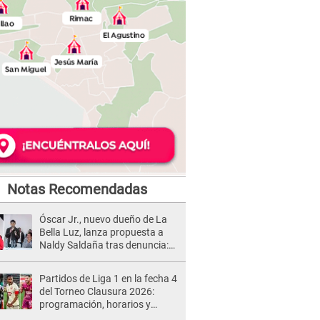
Notas Recomendadas
Óscar Jr., nuevo dueño de La
Bella Luz, lanza propuesta a
Naldy Saldaña tras denuncia:
“Va a haber otro tipo de ley”
Partidos de Liga 1 en la fecha 4
del Torneo Clausura 2026:
programación, horarios y
dónde ver