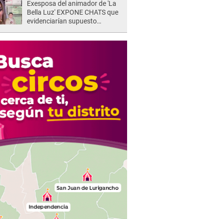
Exesposa del animador de 'La
Bella Luz' EXPONE CHATS que
evidenciarían supuesto
romance clandestino con Naldy
Saldaña, pese a tener pareja