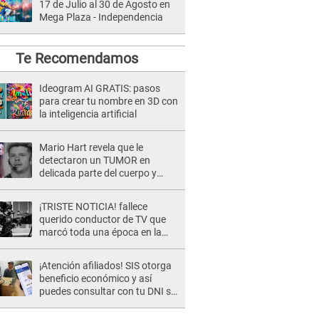
17 de Julio al 30 de Agosto en
Mega Plaza - Independencia
Te Recomendamos
Ideogram AI GRATIS: pasos
para crear tu nombre en 3D con
la inteligencia artificial
Mario Hart revela que le
detectaron un TUMOR en
delicada parte del cuerpo y
expone diagnóstico: "Dolores
muy fuertes..."
¡TRISTE NOTICIA! fallece
querido conductor de TV que
marcó toda una época en la
pantalla chica, así fue su
repentino adiós
¡Atención afiliados! SIS otorga
beneficio económico y así
puedes consultar con tu DNI si
te corresponde