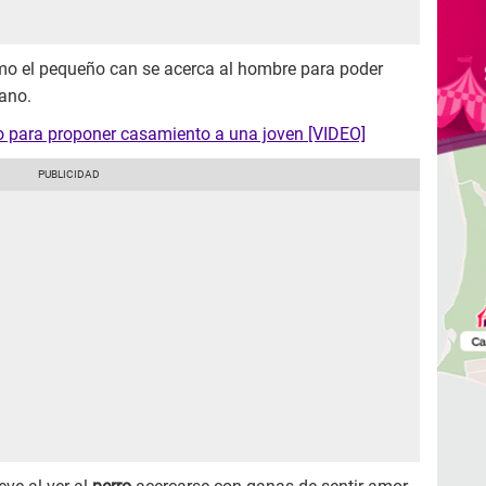
o el pequeño can se acerca al hombre para poder
mano.
do para proponer casamiento a una joven [VIDEO]