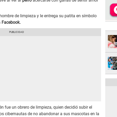
eve al ver al
perro
acercarse con ganas de sentir amor
hombre de limpieza y le entrega su patita en símbolo
n
Facebook.
n fue un obrero de limpieza, quien decidió subir el
 los cibernautas de no abandonar a sus mascotas en la