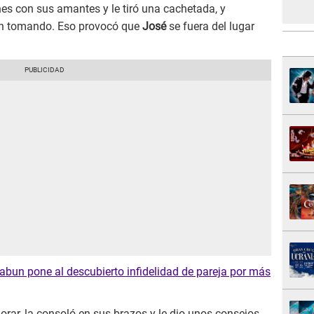
es con sus amantes y le tiró una cachetada, y
an tomando. Eso provocó que
José
se fuera del lugar
bun pone al descubierto infidelidad de pareja por más
 llorar, la consoló en sus brazos y le dio unos consejos.