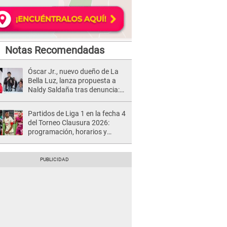
Notas Recomendadas
Óscar Jr., nuevo dueño de La
Bella Luz, lanza propuesta a
Naldy Saldaña tras denuncia:
“Va a haber otro tipo de ley”
Partidos de Liga 1 en la fecha 4
del Torneo Clausura 2026:
programación, horarios y
dónde ver