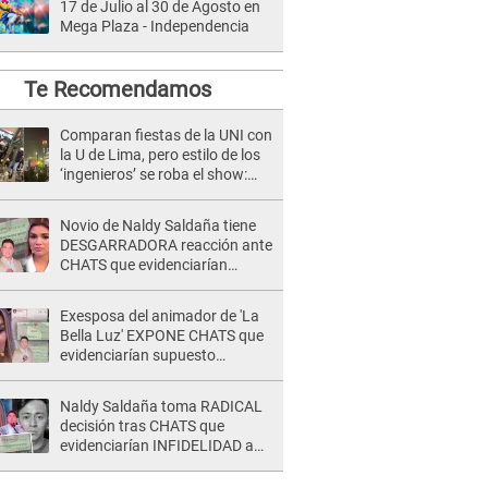
17 de Julio al 30 de Agosto en
Mega Plaza - Independencia
Te Recomendamos
Comparan fiestas de la UNI con
la U de Lima, pero estilo de los
‘ingenieros’ se roba el show:
“Hay yunza” [VIDEO]
Novio de Naldy Saldaña tiene
DESGARRADORA reacción ante
CHATS que evidenciarían
INFIDELIDAD con animador de
'La Bella Luz': "Se puso..."
Exesposa del animador de 'La
Bella Luz' EXPONE CHATS que
evidenciarían supuesto
romance clandestino con Naldy
Saldaña, pese a tener pareja
Naldy Saldaña toma RADICAL
decisión tras CHATS que
evidenciarían INFIDELIDAD a
su novio con animador de 'La
Bella Luz': "Un día..."