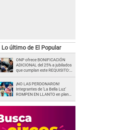
Lo último de El Popular
ONP ofrece BONIFICACIÓN
ADICIONAL del 25% a jubilados
que cumplan este REQUISITO:
revisa si accedes aquí
¡NO LAS PERDONARON!
Integrantes de 'La Bella Luz'
ROMPEN EN LLANTO en pleno
concierto y reciben FUERTES
CRÍTICAS: “La víctima ...”