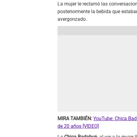
La mujer le reclamó las conversacion
posteriormente la bebida que estab
avergonzado.
MIRA TAMBIÉN:
YouTube: Chica Bada
de 20 años [VIDEO]
La
Chica Badabun
, al ver a la mujer