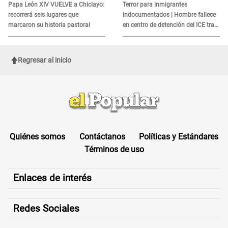
es?
Papa León XIV VUELVE a Chiclayo:
Terror para inmigrantes
recorrerá seis lugares que
indocumentados | Hombre fallece
marcaron su historia pastoral
en centro de detención del ICE tras
sufrir una "emergencia médica"
Regresar al inicio
Quiénes somos
Contáctanos
Políticas y Estándares
Términos de uso
Enlaces de interés
Redes Sociales