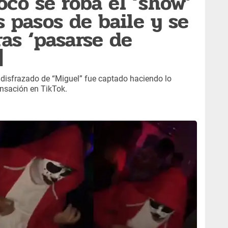
oco se roba el ‘show’
 pasos de baile y se
ras ‘pasarse de
]
 disfrazado de “Miguel” fue captado haciendo lo
nsación en TikTok.