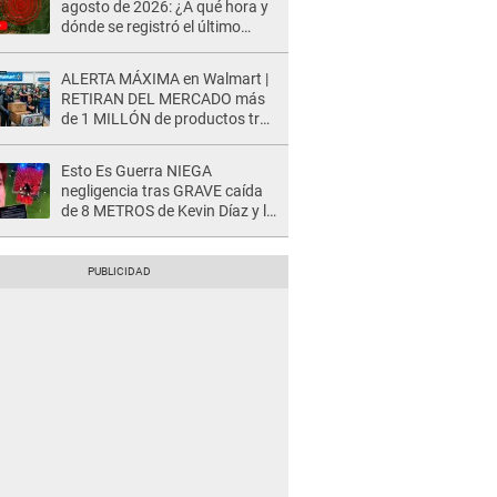
agosto de 2026: ¿A qué hora y
dónde se registró el último
sismo, según IGP?
ALERTA MÁXIMA en Walmart |
RETIRAN DEL MERCADO más
de 1 MILLÓN de productos tras
causar HERIDAS GRAVES en
usuarios
Esto Es Guerra NIEGA
negligencia tras GRAVE caída
de 8 METROS de Kevin Díaz y lo
SEÑALAN: "No adoptó la
postura correcta"