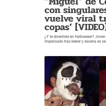
“Miguel” de C
con singulares
vuelve viral t
copas’ [VIDEO
¿Y te divertiste en Halloween? Joven
impensado tras beber y escena es se