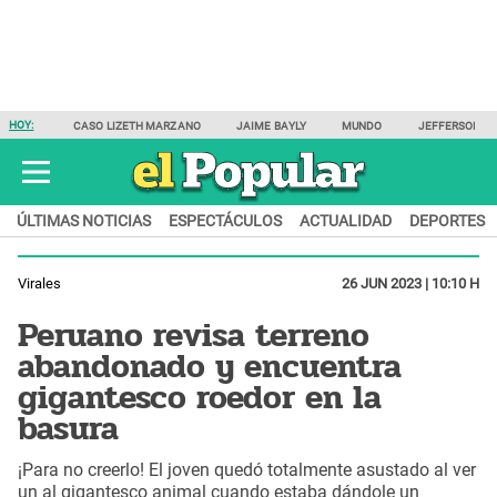
HOY:
CASO LIZETH MARZANO
JAIME BAYLY
MUNDO
JEFFERSON F
ÚLTIMAS NOTICIAS
ESPECTÁCULOS
ACTUALIDAD
DEPORTES
Virales
26 JUN 2023 | 10:10 H
Peruano revisa terreno
abandonado y encuentra
gigantesco roedor en la
basura
¡Para no creerlo! El joven quedó totalmente asustado al ver
un al gigantesco animal cuando estaba dándole un