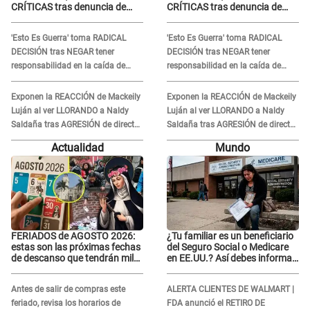
CRÍTICAS tras denuncia de
CRÍTICAS tras denuncia de
Naldy Saldaña contra su tío:
Naldy Saldaña contra su tío:
"Cómplice"
"Cómplice"
'Esto Es Guerra' toma RADICAL
'Esto Es Guerra' toma RADICAL
DECISIÓN tras NEGAR tener
DECISIÓN tras NEGAR tener
responsabilidad en la caída de
responsabilidad en la caída de
Kevin Díaz desde 8 metros de
Kevin Díaz desde 8 metros de
altura
altura
Exponen la REACCIÓN de Mackeily
Exponen la REACCIÓN de Mackeily
Luján al ver LLORANDO a Naldy
Luján al ver LLORANDO a Naldy
Saldaña tras AGRESIÓN de director
Saldaña tras AGRESIÓN de director
de 'La Bella Luz': Esto hizo
de 'La Bella Luz': Esto hizo
Actualidad
Mundo
FERIADOS de AGOSTO 2026:
¿Tu familiar es un beneficiario
estas son las próximas fechas
del Seguro Social o Medicare
de descanso que tendrán miles
en EE.UU.? Así debes informar
de peruanos
sobre su muerte para EVITAR
COBROS
Antes de salir de compras este
ALERTA CLIENTES DE WALMART |
feriado, revisa los horarios de
FDA anunció el RETIRO DE