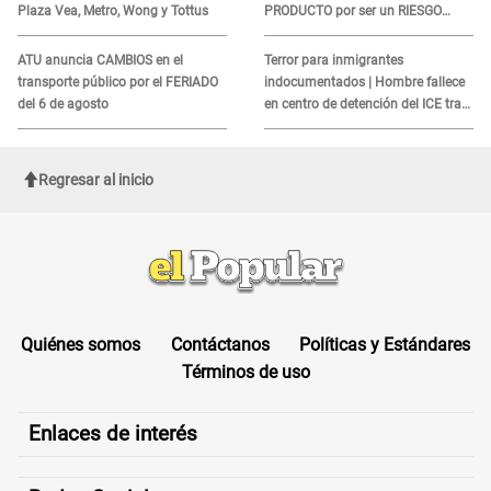
Plaza Vea, Metro, Wong y Tottus
PRODUCTO por ser un RIESGO
MORTAL para consumidores: ¿Cuál
es?
ATU anuncia CAMBIOS en el
Terror para inmigrantes
transporte público por el FERIADO
indocumentados | Hombre fallece
del 6 de agosto
en centro de detención del ICE tras
sufrir una "emergencia médica"
Regresar al inicio
Quiénes somos
Contáctanos
Políticas y Estándares
Términos de uso
Enlaces de interés