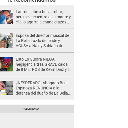
Ladrón sube a bus a robar,
pero se encuentra a su madre y
ella lo agarra a chancletazos
[VIDEO]
Esposa del director musical de
La Bella Luz lo defiende y
ACUSA a Naldy Saldaña de
tener una relación con él y
otros integrantes
Esto Es Guerra NIEGA
negligencia tras GRAVE caída
de 8 METROS de Kevin Díaz y lo
SEÑALAN: "No adoptó la
postura correcta"
¡INESPERADO! Abogado Benji
Espinoza RENUNCIA a la
defensa del dueño de La Bella
Luz tras difusión de POLÉMICO
audio: "Nada que defender"