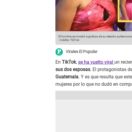
El hombre se mostró orgulloso de su relación poliamorosa
-
Crédito: TikTok
Virales El Popular
En
TikTok
,
se ha vuelto viral
un recie
sus dos esposas
. El protagonistas d
Guatemala
. Y es que resulta que es
mujeres por lo que no dudó en compart