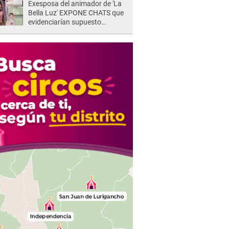
Exesposa del animador de 'La
Bella Luz' EXPONE CHATS que
evidenciarían supuesto
romance clandestino con Naldy
Saldaña, pese a tener pareja