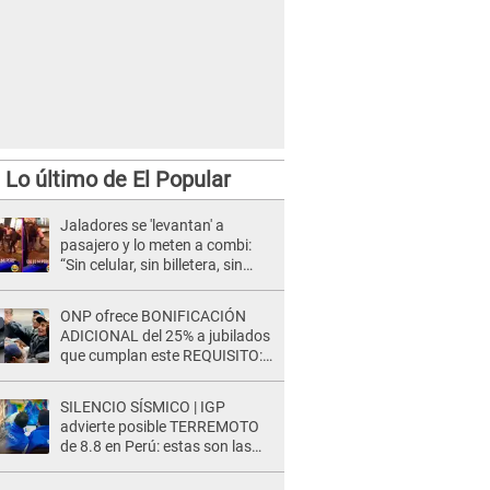
Lo último de El Popular
Jaladores se 'levantan' a
pasajero y lo meten a combi:
“Sin celular, sin billetera, sin
mochila” [VIDEO]
ONP ofrece BONIFICACIÓN
ADICIONAL del 25% a jubilados
que cumplan este REQUISITO:
revisa si accedes aquí
SILENCIO SÍSMICO | IGP
advierte posible TERREMOTO
de 8.8 en Perú: estas son las
zonas más expuestas