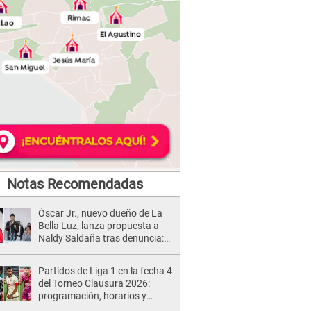
Notas Recomendadas
Óscar Jr., nuevo dueño de La
Bella Luz, lanza propuesta a
Naldy Saldaña tras denuncia:
“Va a haber otro tipo de ley”
Partidos de Liga 1 en la fecha 4
del Torneo Clausura 2026:
programación, horarios y
dónde ver