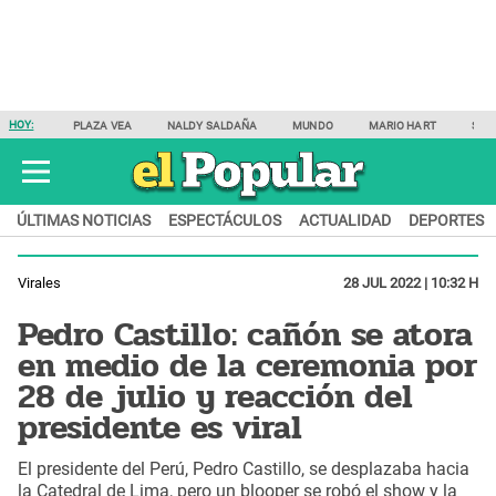
HOY:
PLAZA VEA
NALDY SALDAÑA
MUNDO
MARIO HART
SAM
ÚLTIMAS NOTICIAS
ESPECTÁCULOS
ACTUALIDAD
DEPORTES
Virales
28 JUL 2022 | 10:32 H
Pedro Castillo: cañón se atora
en medio de la ceremonia por
28 de julio y reacción del
presidente es viral
El presidente del Perú, Pedro Castillo, se desplazaba hacia
la Catedral de Lima, pero un blooper se robó el show y la