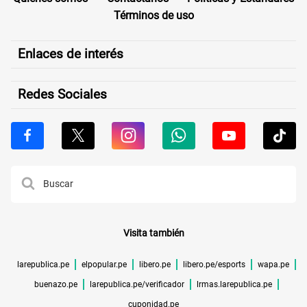
Términos de uso
Enlaces de interés
Redes Sociales
Visita también
larepublica.pe
elpopular.pe
libero.pe
libero.pe/esports
wapa.pe
buenazo.pe
larepublica.pe/verificador
lrmas.larepublica.pe
cuponidad.pe