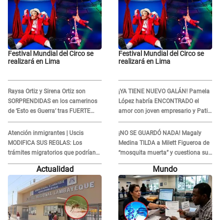
Festival Mundial del Circo se
Festival Mundial del Circo se
realizará en Lima
realizará en Lima
Raysa Ortiz y Sirena Ortiz son
¡YA TIENE NUEVO GALÁN! Pamela
SORPRENDIDAS en los camerinos
López habría ENCONTRADO el
de ‘Esto es Guerra’ tras FUERTE
amor con joven empresario y Pati
ENFRENTAMIENTO con Gabriel
Lorena la ECHA en VIVO
Moisés: “Gracias”
Atención inmigrantes | Uscis
¡NO SE GUARDÓ NADA! Magaly
MODIFICA SUS REGLAS: Los
Medina TILDA a Milett Figueroa de
trámites migratorios que podrían
“mosquita muerta” y cuestiona su
necesitar tu prueba de ADN
RECONCILIACIÓN con Marcelo
Actualidad
Mundo
Tinelli en TV argentina