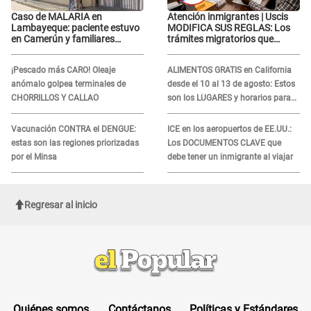
Caso de MALARIA en
Atención inmigrantes | Uscis
Lambayeque: paciente estuvo
MODIFICA SUS REGLAS: Los
en Camerún y familiares
trámites migratorios que
denuncian demora en
podrían necesitar tu prueba de
tratamiento
ADN
¡Pescado más CARO! Oleaje
ALIMENTOS GRATIS en California
anómalo golpea terminales de
desde el 10 al 13 de agosto: Estos
CHORRILLOS Y CALLAO
son los LUGARES y horarios para
recibir la ayuda
Vacunación CONTRA el DENGUE:
ICE en los aeropuertos de EE.UU.:
estas son las regiones priorizadas
Los DOCUMENTOS CLAVE que
por el Minsa
debe tener un inmigrante al viajar
Regresar al inicio
Quiénes somos
Contáctanos
Políticas y Estándares