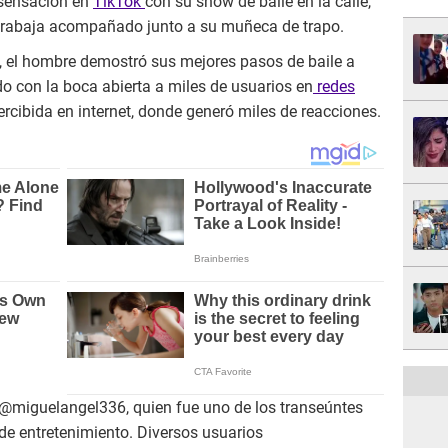
sensación en
TikTok
con su show de baile en la calle,
e trabaja acompañado junto a su muñeca de trapo.
l, el hombre demostró sus mejores pasos de baile a
o con la boca abierta a miles de usuarios en
redes
ercibida en internet, donde generó miles de reacciones.
o @miguelangel336, quien fue uno de los transeúntes
 de entretenimiento. Diversos usuarios