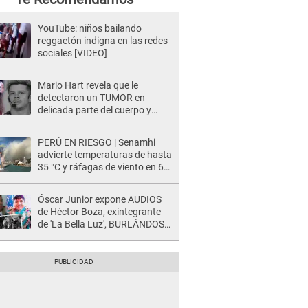
YouTube: niños bailando
reggaetón indigna en las redes
sociales [VIDEO]
Mario Hart revela que le
detectaron un TUMOR en
delicada parte del cuerpo y
expone diagnóstico: "Dolores
muy fuertes..."
PERÚ EN RIESGO | Senamhi
advierte temperaturas de hasta
35 °C y ráfagas de viento en 6
regiones del país
Óscar Junior expone AUDIOS
de Héctor Boza, exintegrante
de 'La Bella Luz', BURLÁNDOSE
de Anely Dávila tras acusarlo
de maltrato: "Grábame..."