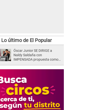
Lo último de El Popular
Óscar Junior SE DIRIGE a
Naldy Saldaña con
IMPENSADA propuesta como
nuevo líder de 'La Bella Luz' tras
denuncia: "Otro tipo de ley..."