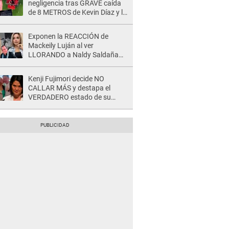
negligencia tras GRAVE caída
de 8 METROS de Kevin Díaz y lo
SEÑALAN: "No adoptó la
postura correcta"
Exponen la REACCIÓN de
Mackeily Luján al ver
LLORANDO a Naldy Saldaña
tras AGRESIÓN de director de
'La Bella Luz': Esto hizo
Kenji Fujimori decide NO
CALLAR MÁS y destapa el
VERDADERO estado de su
relación familiar con Keiko
Fujimori: "Mi familia es Érika, mi
suegra..."