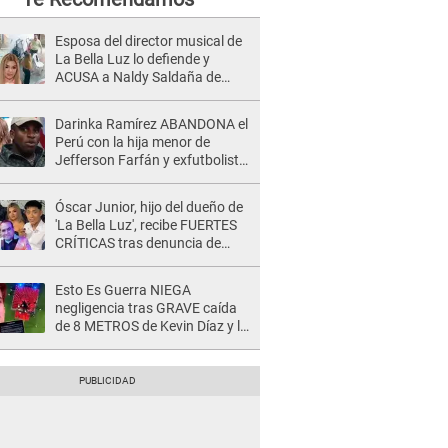
Esposa del director musical de
La Bella Luz lo defiende y
ACUSA a Naldy Saldaña de
tener una relación con él y
otros integrantes
Darinka Ramírez ABANDONA el
Perú con la hija menor de
Jefferson Farfán y exfutbolista
REACCIONA: "A ti que..."
Óscar Junior, hijo del dueño de
'La Bella Luz', recibe FUERTES
CRÍTICAS tras denuncia de
Naldy Saldaña contra su tío:
"Cómplice"
Esto Es Guerra NIEGA
negligencia tras GRAVE caída
de 8 METROS de Kevin Díaz y lo
SEÑALAN: "No adoptó la
postura correcta"