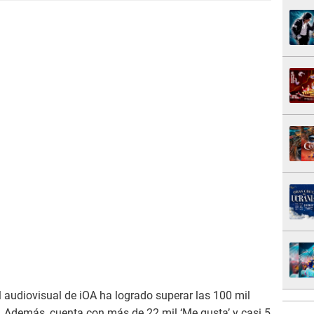
l audiovisual de iOA ha logrado superar las 100 mil
. Además, cuenta con más de 22 mil ‘Me gusta’ y casi 5