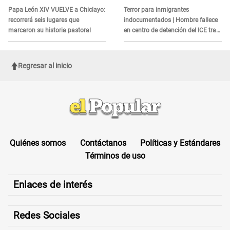
es?
Papa León XIV VUELVE a Chiclayo:
Terror para inmigrantes
recorrerá seis lugares que
indocumentados | Hombre fallece
marcaron su historia pastoral
en centro de detención del ICE tras
sufrir una "emergencia médica"
Regresar al inicio
Quiénes somos
Contáctanos
Políticas y Estándares
Términos de uso
Enlaces de interés
Redes Sociales