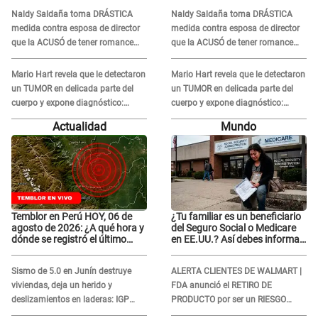
en 'La Bella Luz' tras caso
en 'La Bella Luz' tras caso
Naldy Saldaña toma DRÁSTICA
Naldy Saldaña toma DRÁSTICA
Naldy Saldaña
Naldy Saldaña
medida contra esposa de director
medida contra esposa de director
que la ACUSÓ de tener romance
que la ACUSÓ de tener romance
con él: "Muy triste..."
con él: "Muy triste..."
Mario Hart revela que le detectaron
Mario Hart revela que le detectaron
un TUMOR en delicada parte del
un TUMOR en delicada parte del
cuerpo y expone diagnóstico:
cuerpo y expone diagnóstico:
"Dolores muy fuertes..."
"Dolores muy fuertes..."
Actualidad
Mundo
Temblor en Perú HOY, 06 de
¿Tu familiar es un beneficiario
agosto de 2026: ¿A qué hora y
del Seguro Social o Medicare
dónde se registró el último
en EE.UU.? Así debes informar
sismo, según IGP?
sobre su muerte para EVITAR
COBROS
Sismo de 5.0 en Junín destruye
ALERTA CLIENTES DE WALMART |
viviendas, deja un herido y
FDA anunció el RETIRO DE
deslizamientos en laderas: IGP
PRODUCTO por ser un RIESGO
alerta sobre posibles réplicas
MORTAL para consumidores: ¿Cuál