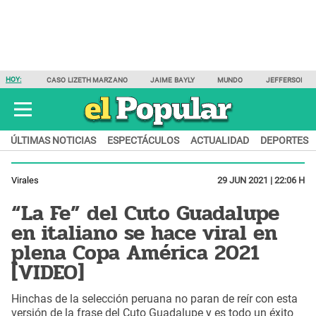
HOY:
CASO LIZETH MARZANO
JAIME BAYLY
MUNDO
JEFFERSON F
ÚLTIMAS NOTICIAS
ESPECTÁCULOS
ACTUALIDAD
DEPORTES
Virales
29 JUN 2021 | 22:06 H
“La Fe” del Cuto Guadalupe
en italiano se hace viral en
plena Copa América 2021
[VIDEO]
Hinchas de la selección peruana no paran de reír con esta
versión de la frase del Cuto Guadalupe y es todo un éxito