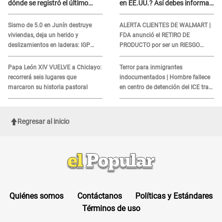
dónde se registró el último
en EE.UU.? Así debes informar
sismo, según IGP?
sobre su muerte para EVITAR
COBROS
Sismo de 5.0 en Junín destruye
ALERTA CLIENTES DE WALMART |
viviendas, deja un herido y
FDA anunció el RETIRO DE
deslizamientos en laderas: IGP
PRODUCTO por ser un RIESGO
alerta sobre posibles réplicas
MORTAL para consumidores: ¿Cuál
es?
Papa León XIV VUELVE a Chiclayo:
Terror para inmigrantes
recorrerá seis lugares que
indocumentados | Hombre fallece
marcaron su historia pastoral
en centro de detención del ICE tras
sufrir una "emergencia médica"
Regresar al inicio
Quiénes somos
Contáctanos
Políticas y Estándares
Términos de uso