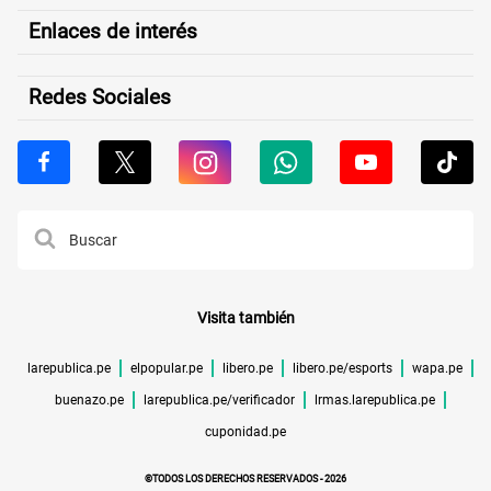
Enlaces de interés
Redes Sociales
Visita también
larepublica.pe
elpopular.pe
libero.pe
libero.pe/esports
wapa.pe
buenazo.pe
larepublica.pe/verificador
lrmas.larepublica.pe
cuponidad.pe
©TODOS LOS DERECHOS RESERVADOS -
2026