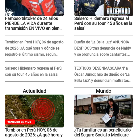
Famoso tiktoker de 24 años
Salsero Hildemaro regresa al
PIERDE LA VIDA durante
Perú con su tour '45 años en la
transmisión EN VIVO en plena
salsa'
calle y desata conmoción
Temblor en Perú HOY, 06 de agosto
Dueño de 'La Bella Luz' ANUNCIA
de 2026: ¿A qué hora y dónde se
DESPIDOS tras denuncia de Naldy
registró el último sismo, según
y se pronuncia sobre cantantes:
IGP?
"Mis chicas están siendo
vulneradas"
Salsero Hildemaro regresa al Perú
TESTIGOS 'DESENMASCARAN' a
con su tour '45 años en la salsa'
Óscar Junior, hijo de dueño de 'La
Bella Luz', y denuncian maltratos
en la orquesta: "Los humilla..."
Actualidad
Mundo
Temblor en Perú HOY, 06 de
¿Tu familiar es un beneficiario
agosto de 2026: ¿A qué hora y
del Seguro Social o Medicare