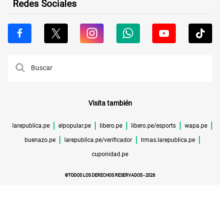
Redes Sociales
Visita también
larepublica.pe
elpopular.pe
libero.pe
libero.pe/esports
wapa.pe
buenazo.pe
larepublica.pe/verificador
lrmas.larepublica.pe
cuponidad.pe
©TODOS LOS DERECHOS RESERVADOS -
2026