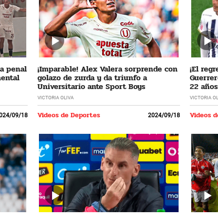
ta penal
¡Imparable! Alex Valera sorprende con
¡El regr
mental
golazo de zurda y da triunfo a
Guerrer
Universitario ante Sport Boys
22 años
VICTORIA OLIVA
VICTORIA O
Videos de Deportes
Videos d
024/09/18
2024/09/18