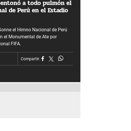
 entonó a todo pulmón el
al de Perú en el Estadio
 Sonne el Himno Nacional de Perú
n el Monumental de Ate por
ional FIFA.
Compartir: