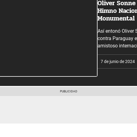
Oliver Sonne
Himno Nacion
Monumental
Así entonó Oliver
contra Paraguay e
amistoso internac
7 de junio de 2024