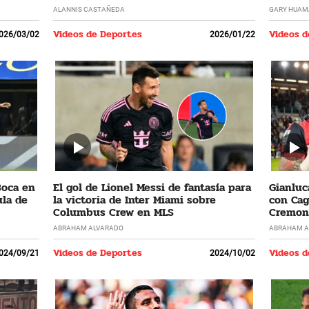
ALANNIS CASTAÑEDA
GARY HUAM
Videos de Deportes
Videos d
026/03/02
2026/01/22
Boca en
El gol de Lionel Messi de fantasía para
Gianluc
la de
la victoria de Inter Miami sobre
con Cagl
Columbus Crew en MLS
Cremone
ABRAHAM ALVARADO
ABRAHAM A
Videos de Deportes
Videos d
024/09/21
2024/10/02