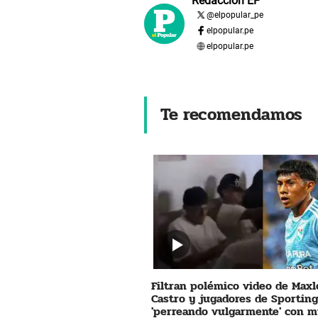
Redacción EP
@
elpopular_pe
elpopular.pe
elpopular.pe
Te recomendamos
Filtran polémico video de Maxl
Castro y jugadores de Sporting
'perreando vulgarmente' con m