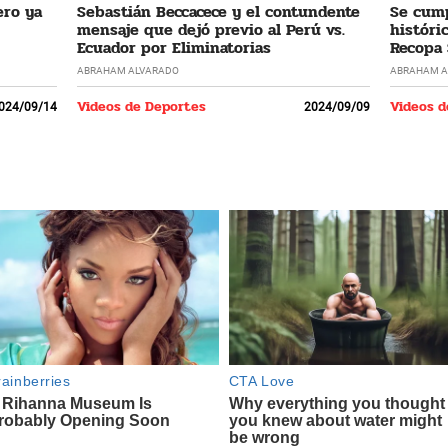
ero ya
Sebastián Beccacece y el contundente
Se cump
mensaje que dejó previo al Perú vs.
históri
Ecuador por Eliminatorias
Recopa
ABRAHAM ALVARADO
ABRAHAM A
Videos de Deportes
Videos d
024/09/14
2024/09/09