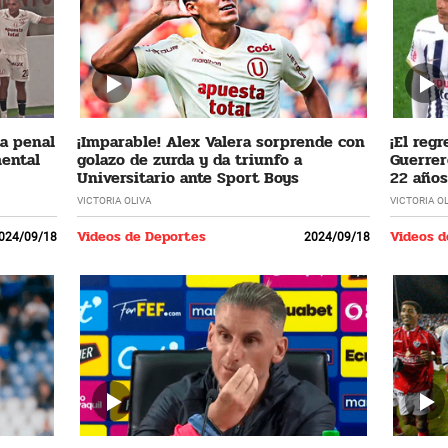
ta penal
¡Imparable! Alex Valera sorprende con
¡El regr
mental
golazo de zurda y da triunfo a
Guerrer
Universitario ante Sport Boys
22 años
VICTORIA OLIVA
VICTORIA O
Videos de Deportes
Videos d
024/09/18
2024/09/18