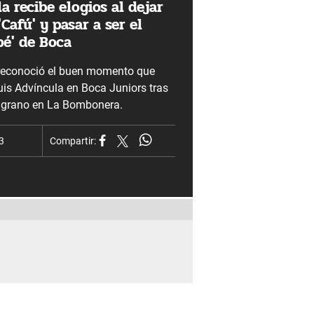
a recibe elogios al dejar
Cafú' y pasar a ser el
é' de Boca
 reconoció el buen momento que
uis Advíncula en Boca Juniors tras
Belgrano en La Bombonera.
3
Compartir: