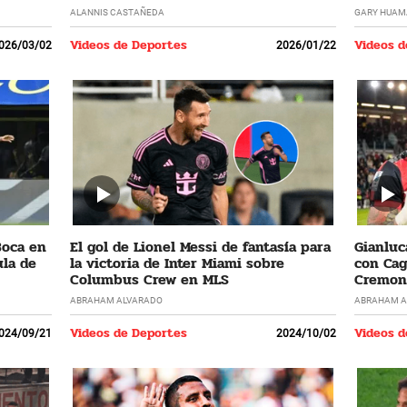
ALANNIS CASTAÑEDA
GARY HUAM
Videos de Deportes
Videos d
026/03/02
2026/01/22
Boca en
El gol de Lionel Messi de fantasía para
Gianluc
la de
la victoria de Inter Miami sobre
con Cagl
Columbus Crew en MLS
Cremone
ABRAHAM ALVARADO
ABRAHAM A
Videos de Deportes
Videos d
024/09/21
2024/10/02