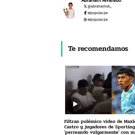
Abraham Alvarado
@
abrahamok_
elpopular.pe
elpopular.pe
Te recomendamos
Filtran polémico video de Maxl
Castro y jugadores de Sporting
'perreando vulgarmente' con m