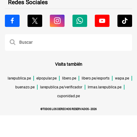
Redes Sociales
Visita también
larepublica.pe
elpopular.pe
libero.pe
libero.pe/esports
wapa.pe
buenazo.pe
larepublica.pe/verificador
lrmas.larepublica.pe
cuponidad.pe
©TODOS LOS DERECHOS RESERVADOS -
2026