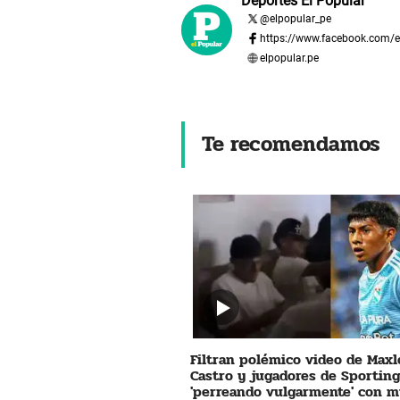
Deportes El Popular
@
elpopular_pe
https://www.facebook.com/e
elpopular.pe
Te recomendamos
Filtran polémico video de Maxl
Castro y jugadores de Sporting
'perreando vulgarmente' con m