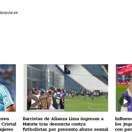
lpopular.pe
oren
Barristas de Alianza Lima ingresan a
Influen
 Cristal
Matute tras denuncia contra
los jug
ujeres
futbolistas por presunto abuso sexual
con ped