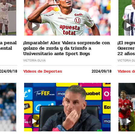
ta penal
¡Imparable! Alex Valera sorprende con
¡El regr
mental
golazo de zurda y da triunfo a
Guerrer
Universitario ante Sport Boys
22 años
VICTORIA OLIVA
VICTORIA O
Videos de Deportes
Videos d
024/09/18
2024/09/18