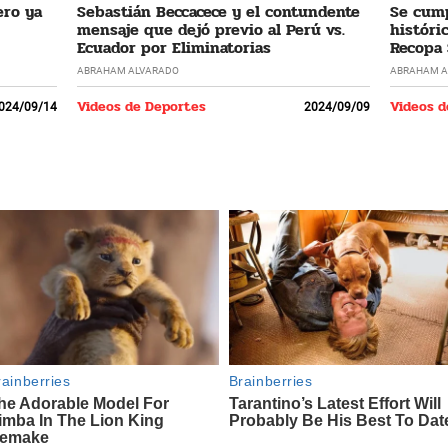
ero ya
Sebastián Beccacece y el contundente
Se cump
mensaje que dejó previo al Perú vs.
históri
Ecuador por Eliminatorias
Recopa
ABRAHAM ALVARADO
ABRAHAM A
Videos de Deportes
Videos d
024/09/14
2024/09/09