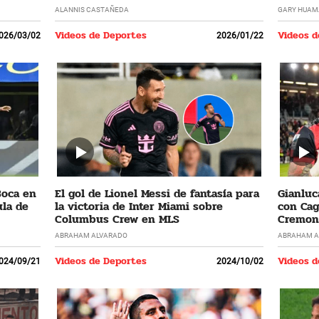
ALANNIS CASTAÑEDA
GARY HUAM
Videos de Deportes
Videos d
026/03/02
2026/01/22
Boca en
El gol de Lionel Messi de fantasía para
Gianluc
la de
la victoria de Inter Miami sobre
con Cagl
Columbus Crew en MLS
Cremone
ABRAHAM ALVARADO
ABRAHAM A
Videos de Deportes
Videos d
024/09/21
2024/10/02