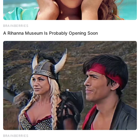
River da el golpe y gana 1-0 a Boca en La
Bombonera con Luis Advíncula de titular
ABRAHAM ALVARADO
Videos de Deportes
2024/09/21