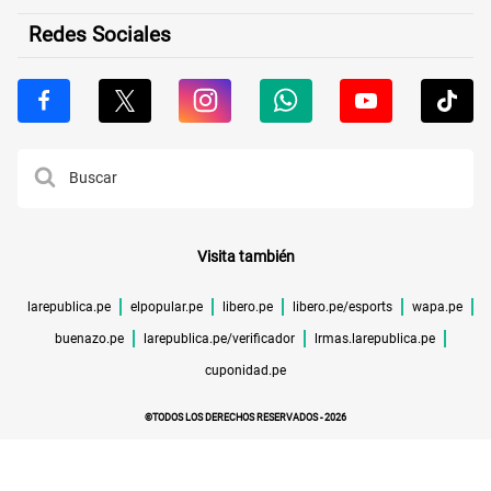
Redes Sociales
Visita también
larepublica.pe
elpopular.pe
libero.pe
libero.pe/esports
wapa.pe
buenazo.pe
larepublica.pe/verificador
lrmas.larepublica.pe
cuponidad.pe
©TODOS LOS DERECHOS RESERVADOS -
2026