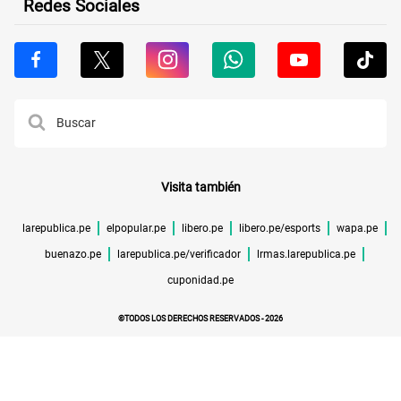
Redes Sociales
Visita también
larepublica.pe
elpopular.pe
libero.pe
libero.pe/esports
wapa.pe
buenazo.pe
larepublica.pe/verificador
lrmas.larepublica.pe
cuponidad.pe
©TODOS LOS DERECHOS RESERVADOS -
2026