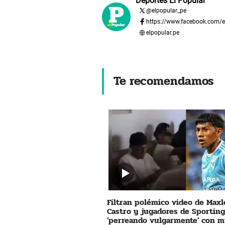
Deportes El Popular
@
elpopular_pe
https://www.facebook.com/e
elpopular.pe
Te recomendamos
Filtran polémico video de Maxl
Castro y jugadores de Sporting
'perreando vulgarmente' con m