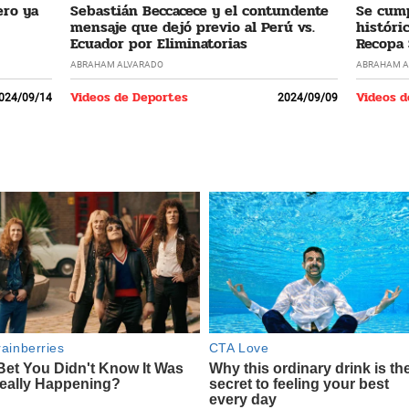
ero ya
Sebastián Beccacece y el contundente
Se cump
mensaje que dejó previo al Perú vs.
históri
Ecuador por Eliminatorias
Recopa
ABRAHAM ALVARADO
ABRAHAM A
Videos de Deportes
Videos d
024/09/14
2024/09/09