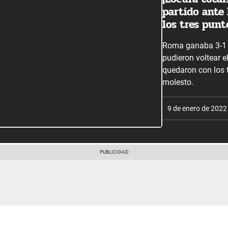
partido ante
los tres punt
Roma ganaba 3-1 a
pudieron voltear e
quedaron con los 
molesto.
9 de enero de 2022