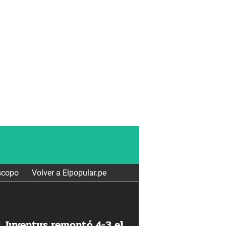
scopo
Volver a Elpopular.pe
! Juventus remontó 4-3 el