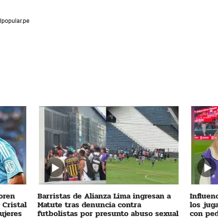
lpopular.pe
oren
Barristas de Alianza Lima ingresan a
Influen
 Cristal
Matute tras denuncia contra
los jug
ujeres
futbolistas por presunto abuso sexual
con ped