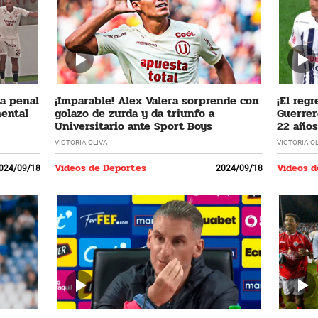
ta penal
¡Imparable! Alex Valera sorprende con
¡El regr
mental
golazo de zurda y da triunfo a
Guerrer
Universitario ante Sport Boys
22 años
VICTORIA OLIVA
VICTORIA O
Videos de Deportes
Videos d
024/09/18
2024/09/18