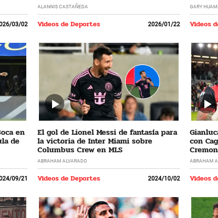
ALANNIS CASTAÑEDA
GARY HUAM
Videos de Deportes
Videos d
026/03/02
2026/01/22
Boca en
El gol de Lionel Messi de fantasía para
Gianluc
la de
la victoria de Inter Miami sobre
con Cagl
Columbus Crew en MLS
Cremone
ABRAHAM ALVARADO
ABRAHAM A
Videos de Deportes
Videos d
024/09/21
2024/10/02