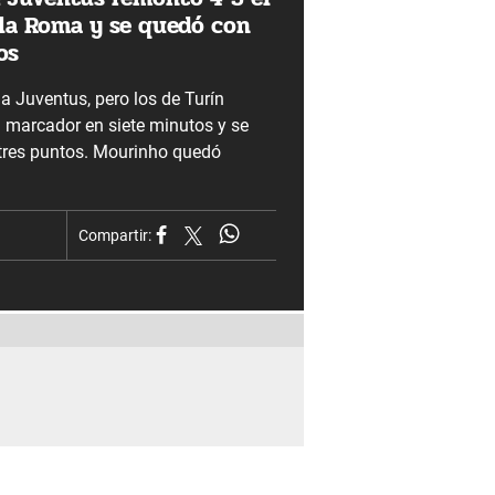
 la Roma y se quedó con
os
 Juventus, pero los de Turín
l marcador en siete minutos y se
tres puntos. Mourinho quedó
Compartir: